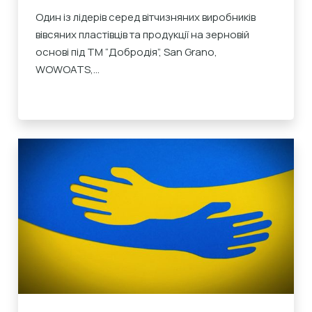
YUMMOJI
Один із лідерів серед вітчизняних виробників
вівсяних пластівців та продукції на зерновій
основі під ТМ “Добродія”, San Grano,
WOWOATS,...