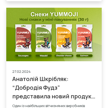
27.02.2024
Анатолій Шкрібляк:
“Добродія Фудз”
представила новий продукт
– снеки YUMMOJI
Один із найбільших вітчизняних виробників