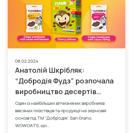
08.02.2024
Анатолій Шкрібляк:
“Добродія Фудз” розпочала
виробництво десертів
YUMMOJI
Один із найбільших вітчизняних виробників
вівсяних пластівців та продукції на зерновій
основі під ТМ “Добродія”, San Grano,
WOWOATS, що...