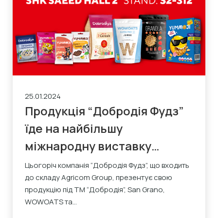
25.01.2024
Продукція “Добродія Фудз”
їде на найбільшу
міжнародну виставку
продуктів харчування
Цьогоріч компанія “Добродія Фудз”, що входить
до складу Agricom Group, презентує свою
Gulfood 2024
продукцію під ТМ “Добродія”, San Grano,
WOWOATS та...