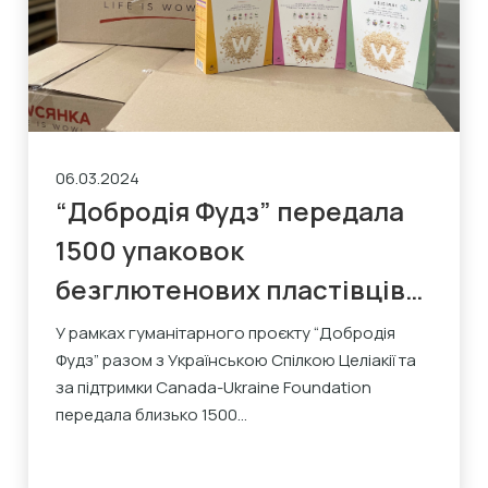
06.03.2024
“Добродія Фудз” передала
1500 упаковок
безглютенових пластівців
WOWOATS для членів
У рамках гуманітарного проєкту “Добродія
Фудз” разом з Українською Спілкою Целіакії та
Української Спілки Целіакії
за підтримки Canada-Ukraine Foundation
передала близько 1500...