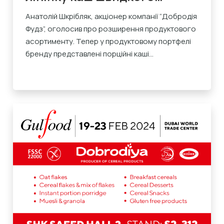
приготування ТМ
Анатолій Шкрібляк, акціонер компанії “Добродія
Фудз”, оголосив про розширення продуктового
“Добродія”
асортименту. Тепер у продуктовому портфелі
бренду представлені порційні каші...