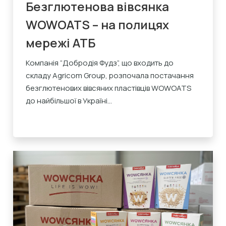
Безглютенова вівсянка
WOWOATS – на полицях
мережі АТБ
Компанія “Добродія Фудз”, що входить до
складу Agricom Group, розпочала постачання
безглютенових вівсяних пластівців WOWOATS
до найбільшої в Україні...