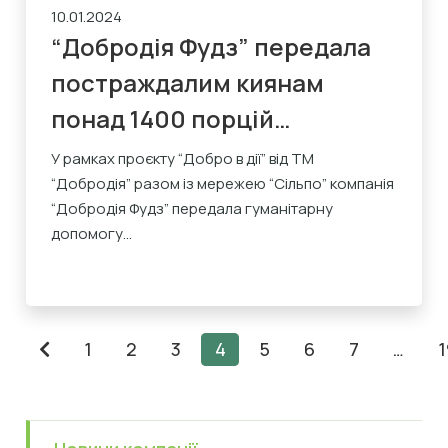
10.01.2024
“Добродія Фудз” передала
постраждалим киянам
понад 1400 порцій
продуктів швидкого
У рамках проєкту “Добро в дії” від ТМ
“Добродія” разом із мережею “Сільпо” компанія
приготування
“Добродія Фудз” передала гуманітарну
допомогу...
1
2
3
4
5
6
7
…
1