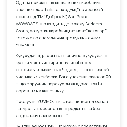
Один із найбільших вітчизняних виробників
вівсяних пластівців та продукції на зерновій
основі під ТМ “Добродія”, San Grano,
WOWOATS, що входить до складу Agricom
Group, запустив виробництво нової категорії
готових до споживання продуктів
– снеки
YUMMOJI.
Кукурудзяні, рисові та пшенично-кукурудзяні
кульки мають чотири популярні серед
споживачів смаки: сир Чеддер, лосось, васабі,
мисливські ковбаски. Вага упаковки складає 30
г, що є зручним перекусом як вдома, так і в
дорозі чи на відпочинку.
Продукція YUMMOJI виготовляється на основі
натуральних зернових інгредієнтів та без
додавання пальмової олії.
“Ми пишаємося тим, що можемо представити