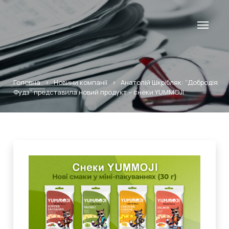
Головна
>
Новини компанії
>
Анатолій Шкрібляк: “Добродія
Фудз” представила новий продукт – снеки YUMMOJI