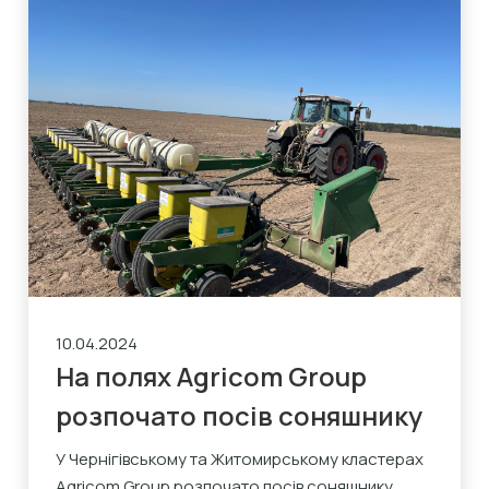
10.04.2024
На полях Agricom Group
розпочато посів соняшнику
У Чернігівському та Житомирському кластерах
Agricom Group розпочато посів соняшнику.