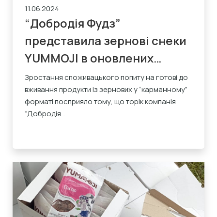
11.06.2024
“Добродія Фудз”
представила зернові снеки
YUMMOJI в оновлених
упаковках по 220-300 г
Зростання споживацького попиту на готові до
вживання продукти із зернових у “карманному”
форматі посприяло тому, що торік компанія
“Добродія...