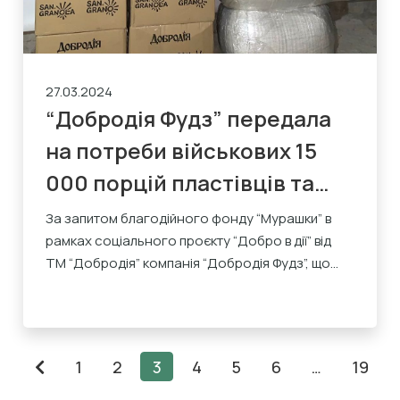
27.03.2024
“Добродія Фудз” передала
на потреби військових 15
000 порцій пластівців та
понад 16 000 порцій мюслів
За запитом благодійного фонду “Мурашки” в
рамках соціального проєкту “Добро в дії” від
ТМ “Добродія” компанія “Добродія Фудз”, що...
1
2
3
4
5
6
…
19