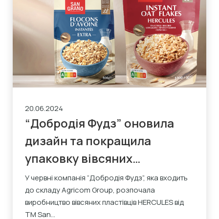
20.06.2024
“Добродія Фудз” оновила
дизайн та покращила
упаковку вівсяних
пластівців San Grano
У червні компанія “Добродія Фудз”, яка входить
до складу Agricom Group, розпочала
виробництво вівсяних пластівців HERCULES від
ТМ San...