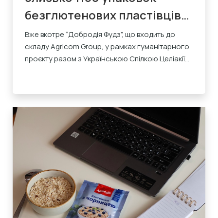
безглютенових пластівців
WOWOATS для членів
Вже вкотре “Добродія Фудз”, що входить до
складу Agricom Group, у рамках гуманітарного
Української Спілки Целіакії
проєкту разом з Українською Спілкою Целіакії...