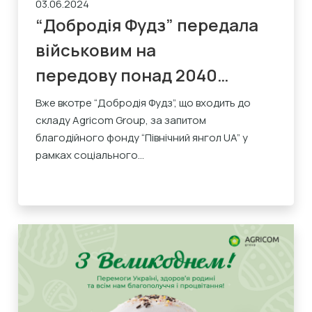
03.06.2024
“Добродія Фудз” передала
військовим на
передову понад 2040
порцій каш
Вже вкотре “Добродія Фудз”, що входить до
складу Agricom Group, за запитом
благодійного фонду “Північний янгол UA” у
рамках соціального...