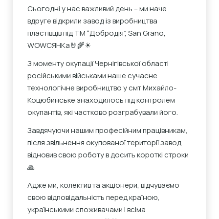
Сьогодні у нас важливий день – ми наче
вдруге відкрили завод із виробництва
пластівців під ТМ “Добродія”, San Grano,
WOWСЯНКа🤘🌾☀
З моменту окупації Чернігівської області
російськими військами наше сучасне
технологічне виробництво у смт Михайло-
Коцюбинське знаходилось під контролем
окупантів, які частково розграбували його.
Завдячуючи нашим професійним працівникам,
після звільнення окупованої території завод
відновив свою роботу в досить короткі строки
🙏
Адже ми, колектив та акціонери, відчуваємо
свою відповідальність перед країною,
українськими споживачами і всіма