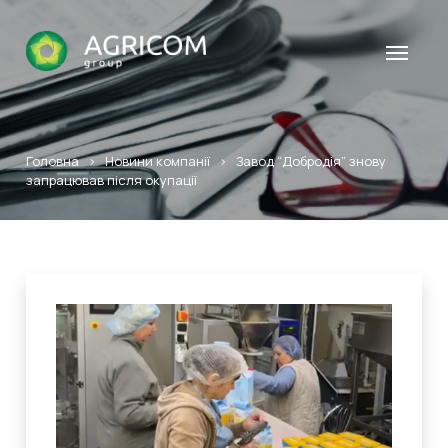
Головна
>
Новини компанії
>
Завод “Добродія” знову
запрацював після окупації