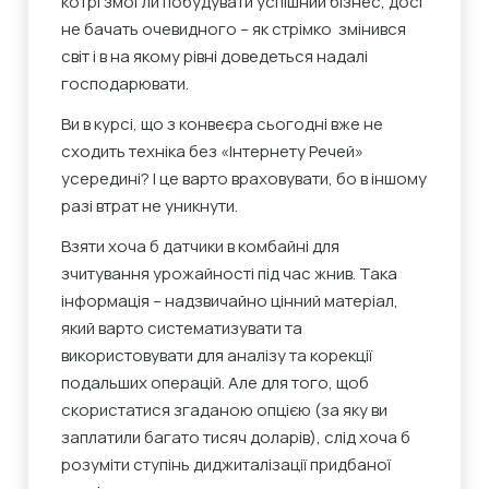
котрі змогли побудувати успішний бізнес, досі
не бачать очевидного – як стрімко змінився
світ і в на якому рівні доведеться надалі
господарювати.
Ви в курсі, що з конвеєра сьогодні вже не
сходить техніка без «Інтернету Речей»
усередині? І це варто враховувати, бо в іншому
разі втрат не уникнути.
Взяти хоча б датчики в комбайні для
зчитування урожайності під час жнив. Така
інформація – надзвичайно цінний матеріал,
який варто систематизувати та
використовувати для аналізу та корекції
подальших операцій. Але для того, щоб
скористатися згаданою опцією (за яку ви
заплатили багато тисяч доларів), слід хоча б
розуміти ступінь диджиталізації придбаної