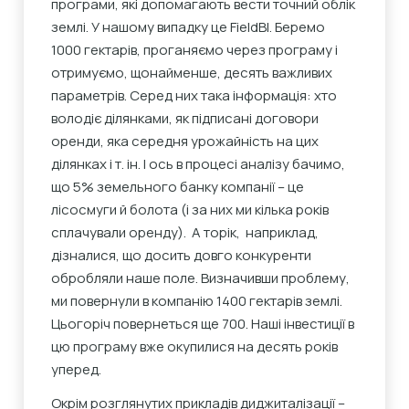
програми, які допомагають вести точний облік
землі. У нашому випадку це FieldBI. Беремо
1000 гектарів, проганяємо через програму і
отримуємо, щонайменше, десять важливих
параметрів. Серед них така інформація: хто
володіє ділянками, як підписані договори
оренди, яка середня урожайність на цих
ділянках і т. ін. І ось в процесі аналізу бачимо,
що 5% земельного банку компанії – це
лісосмуги й болота (і за них ми кілька років
сплачували оренду). А торік, наприклад,
дізналися, що досить довго конкуренти
обробляли наше поле. Визначивши проблему,
ми повернули в компанію 1400 гектарів землі.
Цьогоріч повернеться ще 700. Наші інвестиції в
цю програму вже окупилися на десять років
уперед.
Окрім розглянутих прикладів диджиталізації –