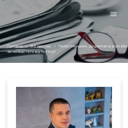
Головна
>
ЗМІ про нас
>
Петро Мельник: Диджитал в агро або
як не відстати від потяга?