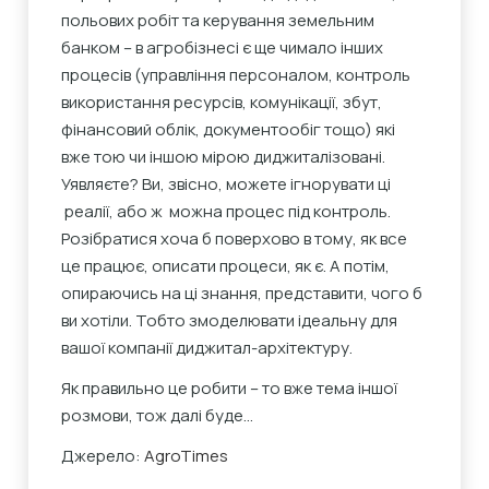
польових робіт та керування земельним
банком – в агробізнесі є ще чимало інших
процесів (управління персоналом, контроль
використання ресурсів, комунікації, збут,
фінансовий облік, документообіг тощо) які
вже тою чи іншою мірою диджиталізовані.
Уявляєте? Ви, звісно, можете ігнорувати ці
реалії, або ж можна процес під контроль.
Розібратися хоча б поверхово в тому, як все
це працює, описати процеси, як є. А потім,
опираючись на ці знання, представити, чого б
ви хотіли. Тобто змоделювати ідеальну для
вашої компанії диджитал-архітектуру.
Як правильно це робити – то вже тема іншої
розмови, тож далі буде…
Джерело:
AgroTimes