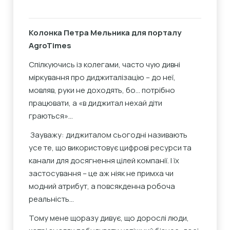
Колонка Петра Мельника для порталу
AgroTimes
Спілкуючись із колегами, часто чую дивні
міркування про диджиталізацію – до неї,
мовляв, руки не доходять, бо… потрібно
працювати, а «в диджитал нехай діти
граються»…
Зауважу: диджиталом сьогодні називають
усе те, що використовує цифрові ресурси та
канали для досягнення цілей компанії. І їх
застосування – це аж ніяк не примха чи
модний атрибут, а повсякденна робоча
реальність…
Тому мене щоразу дивує, що дорослі люди,