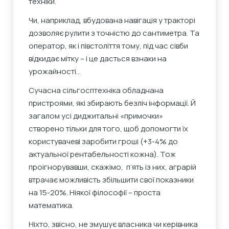
техніки.
Чи, наприклад, вбудована навігація у тракторі
дозволяє рулити з точністю до сантиметра. Та
оператор, як і півстоліття тому, під час сівби
відкидає мітку – і це дасться взнаки на
урожайності…
Сучасна сільгосптехніка обладнана
пристроями, які збирають безліч інформації. Й
загалом усі диджитальні «примочки»
створено тільки для того, щоб допомогти їх
користувачеві заробити гроші (+3-4% до
актуальної рентабельності кожна). Тож
проігнорувавши, скажімо, п’ять із них, аграрій
втрачає можливість збільшити свої показники
на 15-20%. Ніякої філософії – проста
математика.
Ніхто, звісно, не змушує власника чи керівника