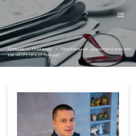
Главная
>
СМИ о нас
>
Петр Мельник: Диджитал в агро или
как не отстать от поезда?