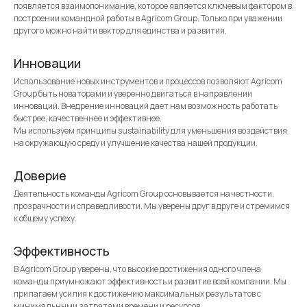
появляется взаимопонимание, которое является ключевым фактором в
построении командной работы в Agricom Group. Только при уважении
другого можно найти вектор для единства и развития.
Инновации
Использование новых инструментов и процессов позволяют Agricom
Group быть новаторами и уверенно двигаться в направлении
инноваций. Внедрение инноваций дает нам возможность работать
быстрее, качественнее и эффективнее.
Мы используем принципы sustainability для уменьшения воздействия
на окружающую среду и улучшение качества нашей продукции.
Доверие
Деятельность команды Agricom Group основывается на честности,
прозрачности и справедливости. Мы уверены друг в друге и стремимся
к общему успеху.
Эффективность
В Agricom Group уверены, что высокие достижения одного члена
команды приумножают эффективность и развитие всей компании. Мы
прилагаем усилия к достижению максимальных результатов с
минимальными затратами времени и ресурсов.