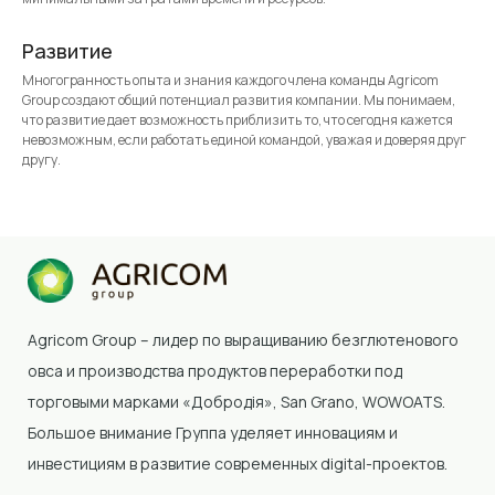
Развитие
Многогранность опыта и знания каждого члена команды Agricom
Group создают общий потенциал развития компании. Мы понимаем,
что развитие дает возможность приблизить то, что сегодня кажется
невозможным, если работать единой командой, уважая и доверяя друг
другу.
Agricom Group – лидер по выращиванию безглютенового
овса и производства продуктов переработки под
торговыми марками «Добродія»
, San Grano, WOWOATS
.
Большое внимание Группа уделяет инновациям и
инвестициям в развитие современных digital-проектов.