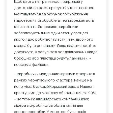
Щоб цього не траплялося, жир, який у
достатній кількості присутній у вівсі, повинен
інактивуватися за рахунок проходження
гідротермічної обробки в певних режимах і в
кілька етапів. Як правило, виробники
забезпечують лише один етап, у процесі
якого ядро ​​робиться пластичним, щоб його
можна було розчавити. Якщо пластичності не
досягнуто, в результаті роздавлювання вийде
борошно або пластівці будуть ламкими », –
пояснила фахівець.
– Виробничий майданчик вирішили створити в
рамках Чернігівського кластера. Раніше на
його місці був комбікормовий завод. Навесні
приступимо до монтажу обладнання. На 90%
– це техніка швейцарської компанії Bühler,
лідера з виробництва обладнання для
зернопереробки. У мене вже був досвід