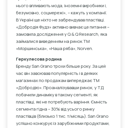
нього впливають мода, іноземні виробники і,
безумовно, соцмережі», – кажуть у компанії.
В Україні ще ніхто не забрендував пластівці.
«Добродія Фудз» активно вивчає це питання –
замовила дослідження у Q & Q Research, яка
займалися виведенням на ринок ТМ
«Моршинська», «Наша ряба», Norven.
Геркулесова родина
Бренду San Grano трохи більше року. За цей
час він завоював популярність і в деяких
магазинах по продажам випереджає ТМ
«Добродію». Проаналізувавши ринок, у ТД
побачили динаміку в такому сегменті, як
пластівці, які не потребують варіння. Ємність
сегмента гідна – 30% від усього ринку
пластівців (близько 1 тис. т/місяць). San Grano
успішно конкурує із зарубіжними продуктами,