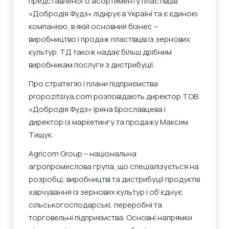
представленого асортименту пластівців
«Добродія Фудз» лідирує в Україні та є єдиною
компанією, в якій основний бізнес –
виробництво і продаж пластівців із зернових
культур. ТД також надає більш дрібним
виробникам послуги з дистрибуції.
Про стратегію і плани підприємства
propozitsiya.com розповідають директор ТОВ
«Добродія Фудз» Ірина Брославцева і
директор із маркетингу та продажу Максим
Тищук.
Agricom Group – національна
агропромислова група, що спеціалізується на
розробці, виробництві та дистрибуції продуктів
харчування із зернових культур і об’єднує
сільськогосподарські, переробні та
торговельні підприємства. Основні напрямки