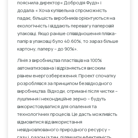
пояснила директор« Добродія Фудз» і
додала:« Хоча купівельна спроможність
падає, більшість виробників орієнтуються на
екологічність і віддають перевагу паперовій
упаковці. Якщо раніше співвідношення плівка-
папір в упаковці було 40:60%, то зараз більше
картону, паперу – до 90%».
Лінія з виробництва пластівців на 100%
автоматизована і відрізняється високим
рівнем енергозбереження. Проект спочатку
розроблявся за принципом безвідходного
виробництва. Відходи, отримані після чистки –
лушпиння і некондиційне зерно – будуть
використовуватися для опалення та
технологічних процесів. Це дасть можливість
відмовитися від використання
невідновлюваного природного ресурсу –
газу і, разом із тим, підвищити ефективність