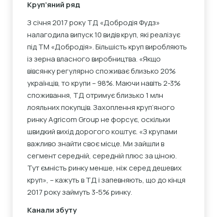
Круп’яний ряд
З січня 2017 року ТД «Добродія Фудз»
налагодила випуск 10 видів круп, які реалізує
під ТМ «Добродія». Більшість круп виробляють
із зерна власного виробництва. «Якщо
вівсянку регулярно споживає близько 20%
українців, то крупи – 98%. Маючи навіть 2-3%
споживання, ТД отримує близько 1 млн
лояльних покупців. Захоплення круп’яного
ринку Agricom Group не форсує, оскільки
швидкий вихід дорогого коштує. «З крупами
важливо знайти своє місце. Ми зайшли в
сегмент середній, середній плюс за ціною.
Тут ємність ринку менше, ніж серед дешевих
круп», – кажуть в ТД і запевняють, що до кінця
2017 року займуть 3-5% ринку.
Канали збуту