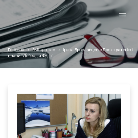
Головна
>
ЗМІ про нас
>
Ірина Брославцева: Про стратегію і
плани “Добродія Фудз”