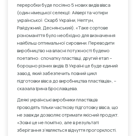
переробки буде посіяно 5 нових видів вівса
(один німецької селекції: Айвері та чотири
української: Скарб України, Нептун,
Райдужний, Деснянський). «Таке сортове
різноманіття було необхідно для визначення
найбільш оптимальної сировини. Переводити
виробництво на власні потужності будемо
поетапно: спочатку пластівці, другий етап –
борошно різних видів. В Україні це буде єдиний
завод, який забезпечить повний цикл
підготовки вівса до виробництва пластівців», –
сказала Ірина Брославцева.
Деякі українські виробники пластівців
проводять тільки часткову підготовку вівса, що
не завжди дозволяє отримати якісний продукт.
«Зовні це не помітно, але в результаті
зберігання з’являється відчуття прогорклості.