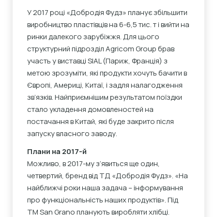
У 2017 році «Добродія Фудз» планує збільшити
виробництво пластівців на 6-6,5 тис. т і вийти на
ринки далекого зарубіжжя. Для цього
структурний підрозділ Agricom Group брав
участь у виставці SIAL (Париж, Франція) з
метою зрозуміти, які продукти хочуть бачити в
Європі, Америці, Китаї, і задля налагодження
зв’язків. Найприємнішим результатом поїздки
стало укладення домовленостей на
постачання в Китай, які буде закрито після
запуску власного заводу.
Плани на 2017-й
Можливо, в 2017-му з’явиться ще один,
четвертий, бренд від ТД «Добродія Фудз». «На
найближчі роки наша задача – інформування
про функціональність наших продуктів». Під
ТМ San Grano планують виробляти хлібці.