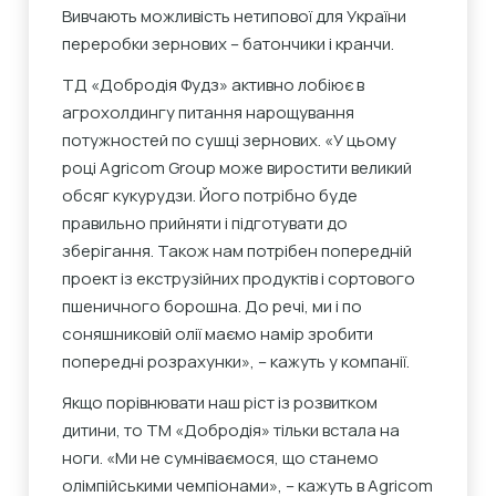
Вивчають можливість нетипової для України
переробки зернових – батончики і кранчи.
ТД «Добродія Фудз» активно лобіює в
агрохолдингу питання нарощування
потужностей по сушці зернових. «У цьому
році Agricom Group може виростити великий
обсяг кукурудзи. Його потрібно буде
правильно прийняти і підготувати до
зберігання. Також нам потрібен попередній
проект із екструзійних продуктів і сортового
пшеничного борошна. До речі, ми і по
соняшниковій олії маємо намір зробити
попередні розрахунки», – кажуть у компанії.
Якщо порівнювати наш ріст із розвитком
дитини, то ТМ «Добродія» тільки встала на
ноги. «Ми не сумніваємося, що станемо
олімпійськими чемпіонами», – кажуть в Agricom