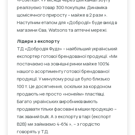
реалізуємо товар 300 покупцям. Динаміка
щомісячного приросту – майже в 2 рази ».
Наступним етапом для «Добродії» буде вихід в
магазини Єва, Watsons та аптечні мережі.
Лідери з експорту
ТД «Добродія Фудз» – найбільший український
експортер готової брендованої продукції. «Ми
постачаємо на зовнішні ринки майже 100%
нашого асортименту готової брендованої
продукції. У минулому році це було близько
100 т. Це досягнення, оскільки за кордоном
продають не просто «нонейм» пластівці.
Багато українських виробників вміють
продавати тільки фасовані в мішки продукцію –
так званий bulk. А з експорту в тарі (експорт
B2B) ми займаємо 4-6% », – з гордістю
говорять у ТД.