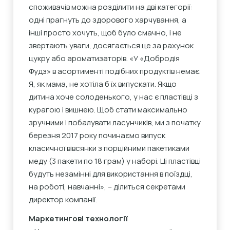
споживачів можна розділити на дві категорії:
одні прагнуть до здорового харчування, а
інші просто хочуть, щоб було смачно, і не
звертають уваги, досягається це за рахунок
цукру або ароматизаторів. «У «Добродія
Фудз» в асортименті подібних продуктів немає.
Я, як мама, не хотіла б їх випускати. Якщо
дитина хоче солоденького, у нас є пластівці з
курагою і вишнею. Щоб стати максимально
зручними і побалувати ласунчиків, ми з початку
березня 2017 року починаємо випуск
класичної вівсянки з порційними пакетиками
меду (3 пакети по 18 грам) у наборі. Ці пластівці
будуть незамінні для використання в поїздці,
на роботі, навчанні», – ділиться секретами
директор компанії.
Маркетингові технології