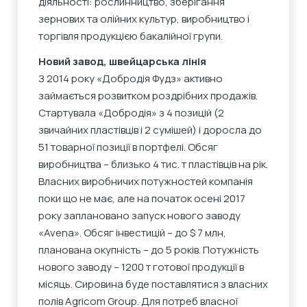
діяльності: рослинництво, зберігання
зернових та олійних культур, виробництво і
торгівля продукцією бакалійної групи.
Новий завод, швейцарська лінія
З 2014 року «Добродія Фудз» активно
займається розвитком роздрібних продажів.
Стартувала «Добродія» з 4 позицій (2
звичайних пластівців і 2 сумішей) і доросла до
51 товарної позиції в портфелі. Обсяг
виробництва – близько 4 тис. т пластівців на рік.
Власних виробничих потужностей компанія
поки що не має, але на початок осені 2017
року заплановано запуск нового заводу
«Avena». Обсяг інвестицій – до $ 7 млн,
планована окупність – до 5 років. Потужність
нового заводу – 1200 т готової продукції в
місяць. Сировина буде поставлятися з власних
полів Agricom Group. Для потреб власної