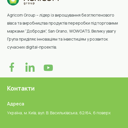
Agricom Group –
лідер із вирощування безглютенового
вівса та виробництва продуктів переробки
під торговими
марками “Добродія”, San Grano, WOWOATS
.
Велику увагу
Група приділяє інноваціям та інвестиціям у розвиток
сучасних digital-проектів.
Контакти
Адреса
Україна, м. Київ, вул. В. Васильківська, 62/64, 6 поверх