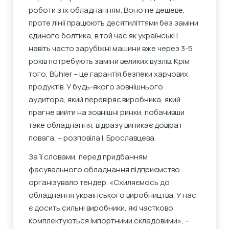
роботи з їх обладнанням. Воно не дешеве,
проте лінії працюють десятиліттями без заміни
єдиного болтика, в той час як українські і
навіть часто зарубіжні машини вже через 3-5
років потребують заміни великих вузлів. Крім
того, Bühler – це гарантія безпеки харчових
продуктів. У будь-якого зовнішнього
аудитора, який перевіряє виробника, який
прагне вийти на зовнішні ринки, побачивши
таке обладнання, відразу виникає довіра і
повага, – розповіла І. Брославцева.
За її словами, перед придбанням
фасувального обладнання підприємство
організувало тендер. «Схиляємось до
обладнання українського виробництва. У нас
є досить сильні виробники, які частково
комплектуються імпортними складовими», –