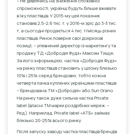
– Не дивлячись на зниження споживчої
спроможності, українці будуть більше вживати
в їжу пластівців. У 2015-му цей показник
становив 2,5-2,6 тис. т, у 2016-м зріс до 3-3 тис.
т, а сьогодні продається 4 тис. т/місяць різних
пластівців. Ринок поверне свої докризові
позиції, – упевнений директор із маркетингу та
продажу ТД «Добродія Фудз» Максим Тищук.
За його інформацією, частка «Добродія Фудз»
на ринку пластівців становить у цілому близько
10% і 25% серед брендових, тобто кожна
четверта пачка куплених українцями пластівців
– брендована ТМ «Добродія» або Sun Grano.
На ринку також дуже сильна частка Private
label (власні ТМ марки роздрібних мереж. –
Ред.). Наприклад, Private label «АТБ» займає
близько 20-25% всього ринку.
Після запуску заводу частка пластівців брендів