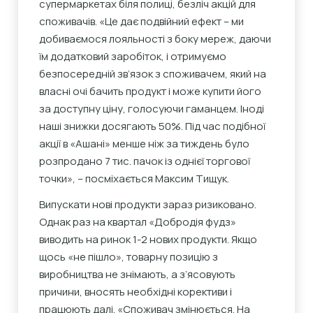
супермаркетах біля полиці, безліч акцій для
споживачів. «Це дає подвійний ефект – ми
добиваємося лояльності з боку мереж, даючи
їм додатковий заробіток, і отримуємо
безпосередній зв’язок з споживачем, який на
власні очі бачить продукт і може купити його
за доступну ціну, голосуючи гаманцем. Іноді
наші знижки досягають 50%. Під час подібної
акції в «Ашані» менше ніж за тиждень було
розпродано 7 тис. пачок із однієї торгової
точки», – посміхається Максим Тищук.
Випускати нові продукти зараз ризиковано.
Однак раз на квартал «Добродія фудз»
виводить на ринок 1-2 нових продукти. Якщо
щось «не пішло», товарну позицію з
виробництва не знімають, а з’ясовують
причини, вносять необхідні корективи і
працюють далі. «Споживач змінюється. На