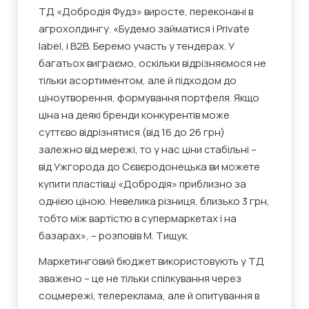
ТД «Добродія Фудз» виросте, переконані в
агрохолдингу. «Будемо займатися і Private
label, і В2В. Беремо участь у тендерах. У
багатьох виграємо, оскільки відрізняємося не
тільки асортиментом, але й підходом до
ціноутворення, формування портфеля. Якщо
ціна на деякі бренди конкурентів може
суттєво відрізнятися (від 16 до 26 грн)
залежно від мережі, то у нас ціни стабільні –
від Ужгорода до Сєвєродонецька ви можете
купити пластівці «Добродія» приблизно за
однією ціною. Невелика різниця, близько 3 грн,
тобто між вартістю в супермаркетах і на
базарах», – розповів М. Тищук.
Маркетинговий бюджет використовують у ТД
зважено – це не тільки спілкування через
соцмережі, телереклама, але й опитування в