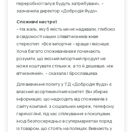
переробної галузі будуть затребувані», –
зазначила директор «Добродія Фудз».
Споживчі настрої
– На жаль, яку б якість ми не надавали, глибоко
в свідомості наших співвітчизників живе
стереотип: «Все імпортне – краще і якісніше.
Хоча багато споживачів вже починають
розуміти, що якісний імпортний продукт не
може коштувати стільки ж, а то й дешевше, ніж
вітчизняний», – сказала І. Брославцева.
Для вивчення попиту у ТД «Добродія Фудз» є
власний асортиментний комітет. Він збирає
інформацію, що надходить від споживачів з
сайту компанії, з соціальних мереж, телефону
гарячої лінії, під час спілкування з покупцями,
іноді безпосередньо в супермаркетах поряд
із товаром, що стоять на полицях. Вивчають у