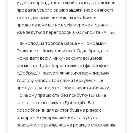
у деяких брендів вже відвойовано до половини
продажів усього за рік завдяки високій якості
та за в два рази нижчою ціною. Бренд
представлено ще не в усіх мережах, однак
уже ведуться переговори з «Сільпо» та «АТБ».
Наймолодша торгова марка – «Той самий
Геркулес» – йому три місяці. Один бренд не
може дати всю лінійку і закрити всі цінові
сегменти. Щоб зберегти якість і філософію
«Добродії», запустили низькомаржинальну
торгову марку «Той самий Геркулес». Це
продукт для тих, хто любить варити вівсянку.
По ньому працюють без прибутку і ціна на
нього істотно нижче «Добродії». Він
розроблений для дистрибуції на ринках і
базарах. У супермаркети його будуть
заводити, подивившись на реакцію споживачів.