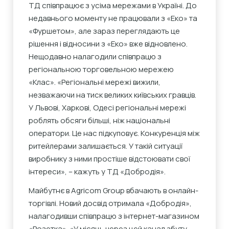
ТД співпрацює з усіма мережами в Україні. До
недавнього моменту не працювали з «Еко» та
«Фуршетом», але зараз переглядають це
рішення і відносини з «Еко» вже відновлено.
Нещодавно налагодили співпрацю з
регіональною торговельною мережею
«Клас». «Регіональні мережі вижили,
незважаючи на тиск великих київських гравців.
У Львові, Харкові, Одесі регіональні мережі
роблять обсяги більші, ніж національні
оператори. Це нас підкуповує. Конкуренція між
ритейлерами залишається. У такій ситуації
виробнику з ними простіше відстоювати свої
інтереси», – кажуть у ТД «Добродія».
Майбутнє в Agricom Group вбачають в онлайн-
торгівлі. Новий досвід отримала «Добродія»,
налагодивши співпрацю з інтернет-магазином
«Розетка». «У місяць через цей канал збуту