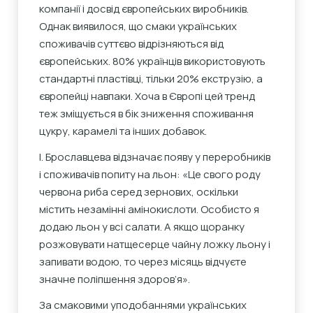
компанії і досвід європейських виробників.
Однак виявилося, що смаки українських
споживачів суттєво відрізняються від
європейських. 80% українців використовують
стандартні пластівці, тільки 20% екструзію, а
європейці навпаки. Хоча в Європі цей тренд
теж зміщується в бік зниження споживання
цукру, карамелі та інших добавок.
І. Брославцева відзначає появу у переробників
і споживачів попиту на льон: «Це свого роду
червона риба серед зернових, оскільки
містить незамінні амінокислоти. Особисто я
додаю льон у всі салати. А якщо щоранку
розжовувати натщесерце чайну ложку льону і
запивати водою, то через місяць відчуєте
значне поліпшення здоров’я».
За смаковими уподобаннями українських