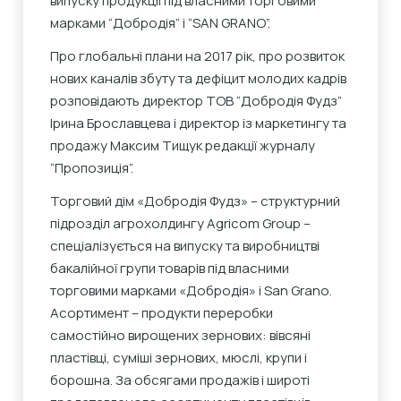
випуску продукції під власними торговими
марками “Добродія” і “SAN GRANO”.
Про глобальні плани на 2017 рік, про розвиток
нових каналів збуту та дефіцит молодих кадрів
розповідають директор ТОВ “Добродія Фудз”
Ірина Брославцева і директор із маркетингу та
продажу Максим Тищук редакції журналу
“Пропозиція”.
Торговий дім «Добродія Фудз» – структурний
підрозділ агрохолдингу Agricom Group –
спеціалізується на випуску та виробництві
бакалійної групи товарів під власними
торговими марками «Добродія» і San Grano.
Асортимент – продукти переробки
самостійно вирощених зернових: вівсяні
пластівці, суміші зернових, мюслі, крупи і
борошна. За обсягами продажів і широті