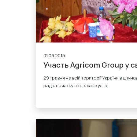
01.06.2015
Участь Agricom Group у с
29 травня на всій території України відлу
радіє початку літніх канікул, а...