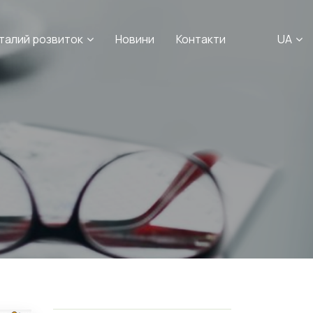
талий розвиток
Новини
Контакти
UA