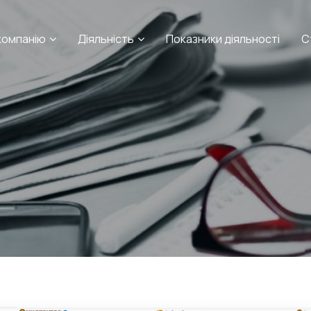
компанію
Діяльність
Показники діяльності
С