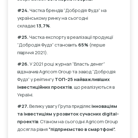
#24.
Частка брендів “Добродія Фудз” на
українському ринку на сьогодні
складає
13,7%
.
#25.
Частка експорту в реалізації продукції
“Добродія Фудз” становить
65%
(перше
півріччя 2021).
#26.
У 2021 році журнал “Власть денег”
відзначив Agricom Group та завод “Добродія
Фудз” у рейтингу
ТОП-25 найважливіших
інвестиційних проєктів
, що реалізуються в
Україні.
#27.
Велику увагу Група приділяє
інноваціям
та інвестиціям у розвиток сучасних digital-
проектів
. Станом на сьогодні Agricom Group
досягла рівня
“підприємство в смартфоні”.