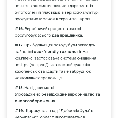
повністю автоматизованих підприємств із
виготовлення пластівців із зернових культур і
продуктів на їх основі в Україні та Європі.
#16.
Виробничий процес на заводі
обслуговує всього
два працівника
.
#17.
При будівництві заводу були закладені
найновіші
еco-friendly технології
. На
комплексі застосована система очищення
повітря (аспірації), яка має найсучасніші
європейські стандарти та не забруднює
навколишнє середовище.
#18.
На підприємстві
впроваджено
безвідходне виробництво та
енергозбереження.
#19.
Щороку на заводі “Добродія Фудз” в
Чернігівської області виготовляється