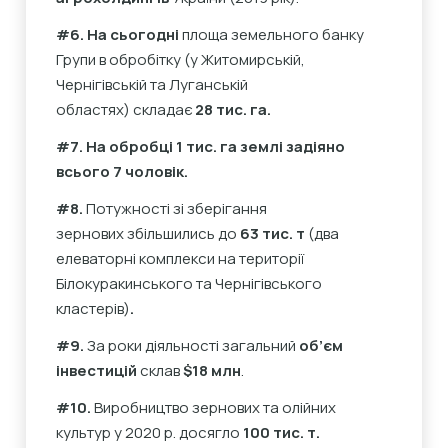
#6. На сьогодні
площа земельного банку
Групи в обробітку (у Житомирській,
Чернігівській та Луганській
областях) складає
28 тис. га.
#7. На обробці 1 тис. га землі задіяно
всього 7 чоловік.
#8.
Потужності зі зберігання
зернових збільшились до
63 тис. т
(два
елеваторні комплекси на території
Білокуракинського та Чернігівського
кластерів)
.
#9.
За роки діяльності загальний
об’єм
інвестицій
склав
$18 млн
.
#10.
Виробництво зернових та олійних
культур у 2020 р. досягло
100 тис. т.