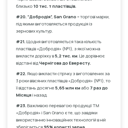
близько
10 тис. т пластівців.
#20. “Добродія”, San Grano –
торгові марки,
під якими виготовляється продукція із
зернових культур.
#21.
Щодня виготовляється така кількість
пластівців «Добродія» (№1), з якої можна
викласти доріжку в
5,2 тис. км
. Це дорівнює
відстані від
Чернігова до Евересту.
#22.
Якщо викласти стрічку з виготовлених за
3 роки вівсяних пластівців «Добродія» (№1), то
її відстань досягне
5,65 млн км
або
7 раз до
Місяця
і назад.
#23.
Важливою перевагою продукції ТМ
«Добродія» і San Grano є те, що завдяки
використанню інноваційних технологій в ній
зберігається
95% користі зерна.