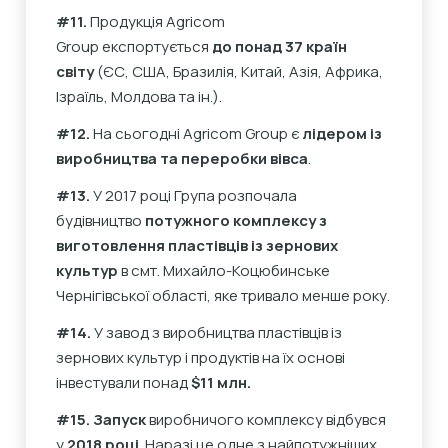
#11.
Продукція Agricom
Group експортується
до понад 37 країн
світу
(ЄС, США, Бразилія, Китай, Азія, Африка,
Ізраїль, Молдова та ін.).
#12.
На сьогодні Agricom Group є
лідером із
виробництва та переробки вівса
.
#13.
У 2017 році Група розпочала
будівництво
потужного комплексу з
виготовлення пластівців із зернових
культур
в смт. Михайло-Коцюбинське
Чернігівської області, яке тривало менше року.
#14.
У завод з виробництва пластівців із
зернових культур і продуктів на їх основі
інвестували понад
$11 млн.
#15. Запуск
виробничого комплексу відбувся
у
2018 році
. Наразі це одне з найпотужніших