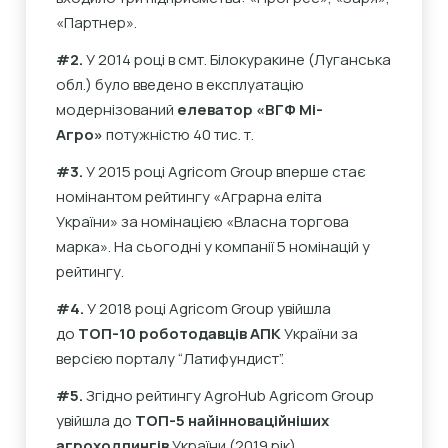
«Партнер».
#2.
У 2014 році
в смт. Білокуракине (Луганська
обл.) було введено в експлуатацію
модернізований
елеватор «ВГФ Мі-
Агро»
потужністю 40 тис. т.
#3.
У 2015 році Agricom Group вперше стає
номінантом рейтингу «Аграрна еліта
України» за номінацією «Власна торгова
марка». На сьогодні у компанії 5 номінацій у
рейтингу.
#4.
У 2018 році Agricom Group увійшла
до
ТОП-10 роботодавців АПК
України за
версією порталу “Латифундист”.
#5.
Згідно рейтингу AgroHub Agricom Group
увійшла до
ТОП-5 найінноваційніших
агрохолдингів
України (2019 рік).