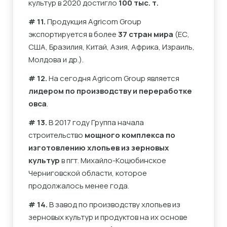
культур в 2020 достигло
100 тыс. т.
# 11.
Продукция Agricom Group
экспортируется в более
37 стран мира
(ЕС,
США, Бразилия, Китай, Азия, Африка, Израиль,
Молдова и др.).
# 12.
На сегодня Agricom Group является
лидером по производству и переработке
овса
.
# 13.
В 2017 году Группа начала
строительство
мощного комплекса по
изготовлению хлопьев из зерновых
культур
в пгт. Михайло-Коцюбинское
Черниговской области, которое
продолжалось менее года.
# 14.
В завод по производству хлопьев из
зерновых культур и продуктов на их основе