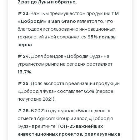
7 раз до Луны и обратно.
# 23.
Важным преимуществом продукции
ТМ
«Добродія» и San Grano
является то, что
благодаря использованию инновационных
технологий в ней сохраняется
95% пользы
зерна
.
# 24.
Доля брендов «Добродія Фудз» на
украинском рынке на сегодня составляет
13,7%.
# 25.
Доля экспорта в реализации продукции
«Добродія Фудз» составляет
65%
(первое
полугодие 2021).
# 26.
В 2021 году журнал «Власть денег»
отметил Agricom Group и завод «Добродія
Фудз» в рейтинге
ТОП-25 важнейших
инвестиционных проектов, реализуемых в