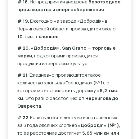
# 18.
На предприятии внедрена
безотходное
производство и энергосбережения
.
# 19.
Ежегодно на заводе «Добродія» в
Черниговской области производится около
10 тыс. т хлопьев.
# 20.
«Добродія», San Grano — торговые
марки
, под которыми производится
продукция из зерновых культур.
# 21.
Ежедневно производится такое
количество хлопьев «Господина» (№1), с
которой можно выложить дорожку в
5,2 тыс.
км.
Это равно расстоянию
от Чернигова до
Эвереста.
# 22
. Если выложить ленту из изготовленных
за 3 года овсяных хлопьев
«Добродія» (№1),
то ее расстояние достигнет
5,65 млн км или