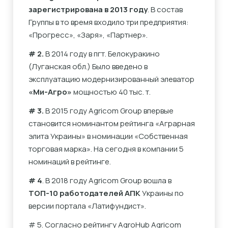
зарегистрирована в 2013 году
. В состав
Группы в то время входило три предприятия:
«Прогресс», «Заря», «Партнер».
# 2.
В 2014 году в пгт. Белокуракино
(Луганская обл.) Было введено в
эксплуатацию модернизированный элеватор
«Ми-Агро»
мощностью 40 тыс. т.
# 3.
В 2015 году Agricom Group впервые
становится номинантом рейтинга «Аграрная
элита Украины» в номинации «Собственная
торговая марка». На сегодня в компании 5
номинаций в рейтинге.
# 4
. В 2018 году Agricom Group вошла в
ТОП-10 работодателей АПК
Украины по
версии портала «Латифундист».
# 5. Согласно рейтингу AgroHub Agricom