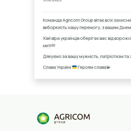
Команда Agricom Group вітає всіх захисник
виборюють нашу перемогу, з вашим Днем
Хай віра українців оберігає вас від ворожо
миті🫶
Дякуємо за вашу мужність, патріотизм та 
Слава Україні
Героям слава
💫