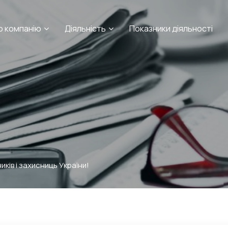
о компанію
Діяльність
Показники діяльності
ків і захисниць України!