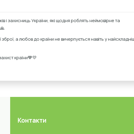
ів і захисниць України, які щодня роблять неймовірне та
🙏
ї зброї, а любов до країни не вичерпується навіть у найскладніш
захист країни💙💛
Контакти