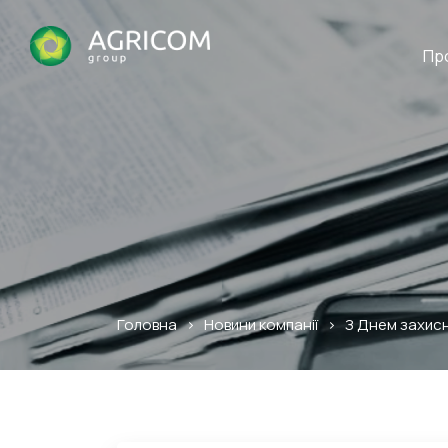
Пр
Головна
>
Новини компанії
>
З Днем захисни