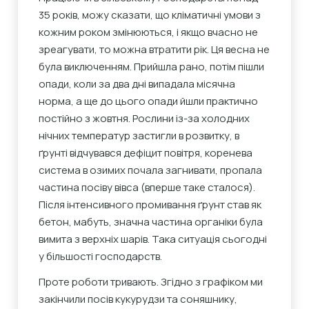
35 років, можу сказати, що кліматичні умови з
кожним роком змінюються, і якщо вчасно не
зреагувати, то можна втратити рік. Ця весна не
була виключенням. Прийшла рано, потім пішли
опади, коли за два дні випадала місячна
норма, а ще до цього опади йшли практично
постійно з жовтня. Рослини із-за холодних
нічних температур застигли в розвитку, в
ґрунті відчувався дефіцит повітря, коренева
система в озимих почала загнивати, пропала
частина посіву вівса (вперше таке сталося).
Після інтенсивного промивання ґрунт став як
бетон, мабуть, значна частина органіки була
вимита з верхніх шарів. Така ситуація сьогодні
у більшості господарств.
Проте роботи тривають. Згідно з графіком ми
закінчили посів кукурудзи та соняшнику,