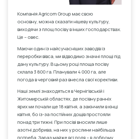
Компанія Agricom Group має свою
основну, можна сказати нішеву культуру,
виходячи з площ посіву в інших господарствах.
Це – овес.
Маючи один із найсучасніших заводів із
переробки вівса, ми відводимо значні площі під
дану культуру. В цьому році площа посіву
склала 3 800 га. Планували 4 000 га, але
погода в черговий раз внесла свої корективи.
Наші землі знаходяться в Чернігівській і
Житомирській областях, де посівну ранніх
ярих ми почали ще 18 квітня, а закінчили в кінці
квітня, бо із-за постійних дощів простояли
понад три тижні. При посіві вносили лише
азотні добрива, на них у рослини найбільша
потреба. Зараз майже всі поля – в доброму