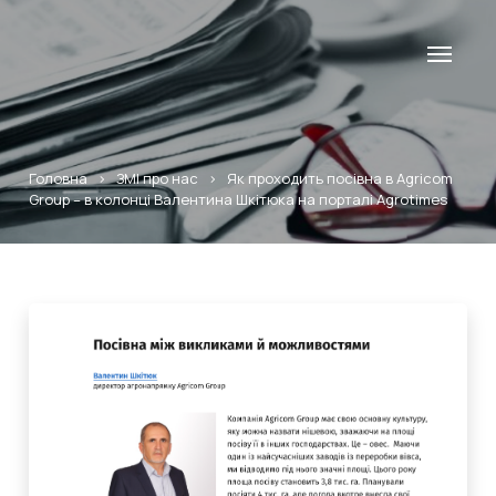
Головна
>
ЗМІ про нас
>
Як проходить посівна в Agricom
Group – в колонці Валентина Шкітюка на порталі Agrotimes