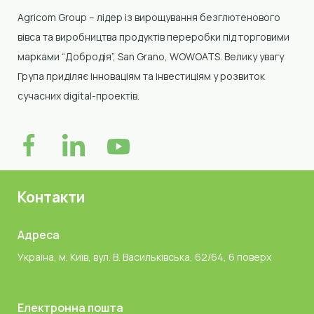
Agricom Group –
лідер із вирощування безглютенового
вівса та виробництва продуктів переробки
під торговими
марками “Добродія”, San Grano, WOWOATS
.
Велику увагу
Група приділяє інноваціям та інвестиціям у розвиток
сучасних digital-проектів.
Контакти
Адреса
Україна, м. Київ, вул. В. Васильківська, 62/64, 6 поверх
Електронна пошта