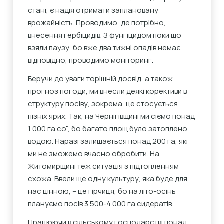
стані, є надія отримати заплановану
врожайність. Проводимо, де потрібно,
внесення гербіцидів. З фунгіцидом поки що
взяли паузу, бо вже два тижні опадів немає,
відповідно, проводимо моніторинг.
Беручи до уваги торішній досвід, а також
прогноз погоди, ми внесли деякі корективи в
структуру посіву, зокрема, це стосується
пізніх ярих. Так, на Чернігівщині ми сіємо понад
1 000 га сої, бо багато площ було затоплено
водою. Наразі залишається понад 200 га, які
ми не зможемо вчасно обробити. На
Житомирщині теж ситуація з підтопленням
схожа. Ввели ще одну культуру, яка буде для
нас цінною, – це гірчиця, бо на літо-осінь
плануємо посів 3 500-4 000 га сидератів.
Працюючи в сільському господарстві понад