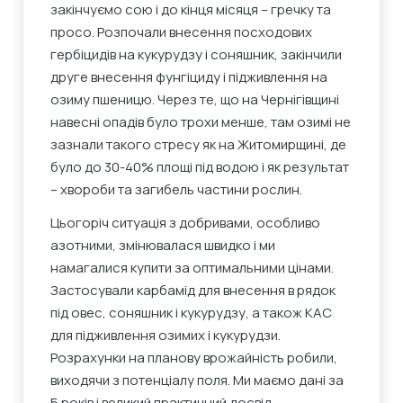
закінчуємо сою і до кінця місяця – гречку та
просо. Розпочали внесення посходових
гербіцидів на кукурудзу і соняшник, закінчили
друге внесення фунгіциду і підживлення на
озиму пшеницю. Через те, що на Чернігівщині
навесні опадів було трохи менше, там озимі не
зазнали такого стресу як на Житомирщині, де
було до 30-40% площі під водою і як результат
– хвороби та загибель частини рослин.
Цьогоріч ситуація з добривами, особливо
азотними, змінювалася швидко і ми
намагалися купити за оптимальними цінами.
Застосували карбамід для внесення в рядок
під овес, соняшник і кукурудзу, а також КАС
для підживлення озимих і кукурудзи.
Розрахунки на планову врожайність робили,
виходячи з потенціалу поля. Ми маємо дані за
5 років і великий практичний досвід