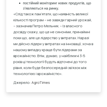
постійний моніторинг нових продуктів, що
з’являються на ринку.
«Слід також пам’ятати, що наявність великої
кількості програм – не завжди гарний урожай,
– зазначив Петро Мельник. – Із власного
досвіду скажу, що це не синоніми, принаймні
поки що, але це лідерство у витратах. Наразі
ми дійсно лідери у витратах на інновації, хоча в
нашому випадку краще бути лідерами за
врожайністю. Втім, думаю, у найближчі 3-5
років ці технології будуть відточені до того
рівня, коли буде безпосередній зв’язок між
технологією і врожайністю».
Джерело:
AgroTimes