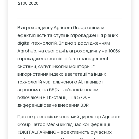
21.08.2020
В агрохолдингу Agricom Group оцінили
ефективність та ступінь впровадження різних
digital-технологій. Згідно з дослідженням
Agrohub, на сьогодні в агрохолдингу на 100%
впроваджено зовнішні farm management
системи, супутниковий моніторинг,
використання індексів вегетації та інших
технологій узагальненого АІ, планшет
агронома; на 65% – зв’язок із полем,
включаючи RTK-станції, на 57% –
диференційоване внесення ЗЗР.
Про це розповів виконавчий директор Agricom
Group Петро Мельник під час конференції
«DIGITAL FARMING – ефективність сучасних