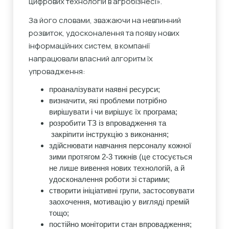
цифрових технологій в агробізнесі».
За його словами, зважаючи на невпинний
розвиток, удосконалення та появу нових
інформаційних систем, в компанії
напрацювали власний алгоритм їх
упровадження:
проаналізувати наявні ресурси;
визначити, які проблеми потрібно
вирішувати і чи вирішує їх програма;
розробити ТЗ із впровадження та
закріпити інструкцію з виконання;
здійснювати навчання персоналу кожної
зими протягом 2-3 тижнів (це стосується
не лише вивення нових технологій, а й
удосконалення роботи зі старими;
створити ініціативні групи, застосовувати
заохочення, мотивацію у вигляді премій
тощо;
постійно моніторити стан впровадження;