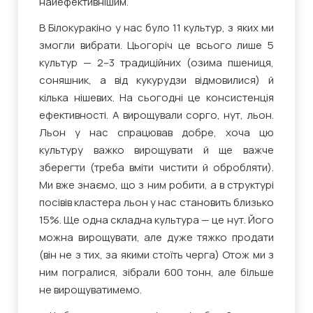
найефективнішим.
В Білокуракіно у нас було 11 культур, з яких ми
змогли вибрати. Цьогоріч це всього лише 5
культур — 2–3 традиційних (озима пшениця,
соняшник, а від кукурудзи відмовилися) й
кілька нішевих. На сьогодні це консистенція
ефективності. А вирощували сорго, нут, льон.
Льон у нас спрацював добре, хоча цю
культуру важко вирощувати й ще важче
зберегти (треба вміти чистити й обробляти).
Ми вже знаємо, що з ним робити, а в структурі
посівів кластера льон у нас становить близько
15%. Ще одна складна культура — це нут. Його
можна вирощувати, але дуже тяжко продати
(він не з тих, за якими стоїть черга) Отож ми з
ним погралися, зібрали 600 тонн, але більше
не вирощуватимемо.