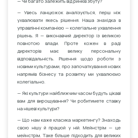
— Чи багато залежить від ринків збуту?
— Увесь ланцюжок аналізується, перш ніж
ухвалювати якесь рішення. Наша знахідка в
управлінні компанією — колегіальне ухвалення
рішень. Я — виконавчий директор із великою
повнотою влади. Проте кожен в раді
директорів має велику персональну
відповідальність. Рішення щодо роботи з
новими культурами, про започаткування нових
напрямів бізнесу та розвитку ми ухвалюємо
колегіально.
— Які культури найближчим часом будуть цікаві
вам для вирощування? Чи робитимете ставку
на нішеві культури?
— Що нам каже класика маркетингу? Знаходь
свою нішу й працюй у ній. Мейнстрім — це
мейнстрім. Таке більше підходить для великих