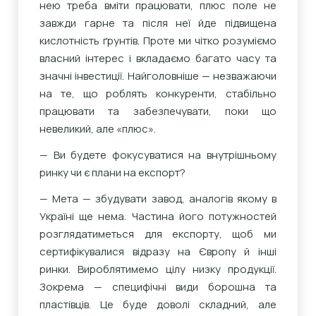
нею треба вміти працювати, плюс поле не
завжди гарне та після неї йде підвищена
кислотність ґрунтів. Проте ми чітко розуміємо
власний інтерес і вкладаємо багато часу та
значні інвестиції. Найголовніше — незважаючи
на те, що роблять конкуренти, стабільно
працювати та забезпечувати, поки що
невеликий, але «плюс».
— Ви будете фокусуватися на внутрішньому
ринку чи є плани на експорт?
— Мета — збудувати завод, аналогів якому в
Україні ще нема. Частина його потужностей
розглядатиметься для експорту, щоб ми
сертифікувалися відразу на Європу й інші
ринки. Вироблятимемо цілу низку продукції.
Зокрема — специфічні види борошна та
пластівців. Це буде доволі складний, але