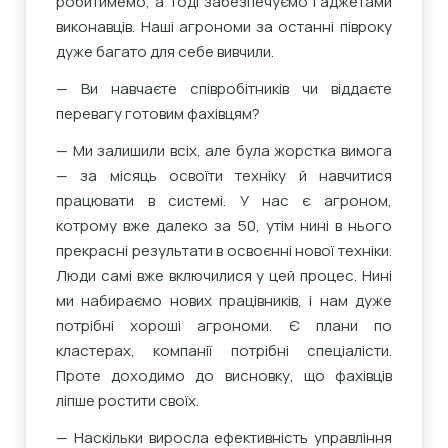
робитимемо, а тоді забезпечуємо гаджетами
виконавців. Наші агрономи за останні півроку
дуже багато для себе вивчили.
— Ви навчаєте співробітників чи віддаєте
перевагу готовим фахівцям?
— Ми залишили всіх, але була жорстка вимога
— за місяць освоїти техніку й навчитися
працювати в системі. У нас є агроном,
котрому вже далеко за 50, утім нині в нього
прекрасні результати в освоєнні нової техніки.
Люди самі вже включилися у цей процес. Нині
ми набираємо нових працівників, і нам дуже
потрібні хороші агрономи. Є плани по
кластерах, компанії потрібні спеціалісти.
Проте доходимо до висновку, що фахівців
ліпше ростити своїх.
— Наскільки виросла ефективність управління