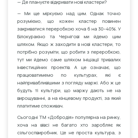
— Де плануєте відкривати нові кластери?
— Ми ще міркуємо над цим. Однак точно
розуміємо, що кожен кластер повинен
закриватися переробкою хоча б на 30–40%. У
Білокуракіно та Чернігові ми йдемо цим
шляхом. Якщо ж заходити в нові кластери, то
потрібно розуміти, що робити з переробкою,
тут ми йдемо саме шляхом ініціації тривалих
інвестиційних проектів. А це означає, що
працюватимемо по культурах, які є
найпривабливішими з погляду маржі. Або ж це
будуть ті культури, що маржу дають не на
вирощуванні, а на кінцевому продукті, за який
платитиме споживач.
Сьогодні ТМ «Добродія» популярна на ринку,
хоча на вівсі не багато хто заробляє як
сільгоспвиробник. Це не проста культура, з