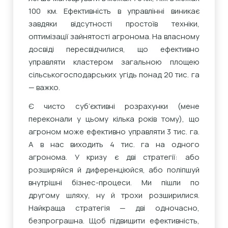
100 км. Ефективність в управлінні виникає
завдяки відсутності простоїв техніки,
оптимізації зайнятості агронома. На власному
досвіді пересвідчилися, що ефективно
управляти кластером загальною площею
сільськогосподарських угідь понад 20 тис. га
— важко.
Є чисто суб’єктивні розрахунки (мене
переконали у цьому кілька років тому), що
агроном може ефективно управляти 3 тис. га.
А в нас виходить 4 тис. га на одного
агронома. У кризу є дві стратегії: або
розширяйся й диференціюйся, або поліпшуй
внутрішні бізнес-процеси. Ми пішли по
другому шляху, ну й трохи розширилися.
Найкраща стратегія — дві одночасно,
безпрограшна. Щоб підвищити ефективність,