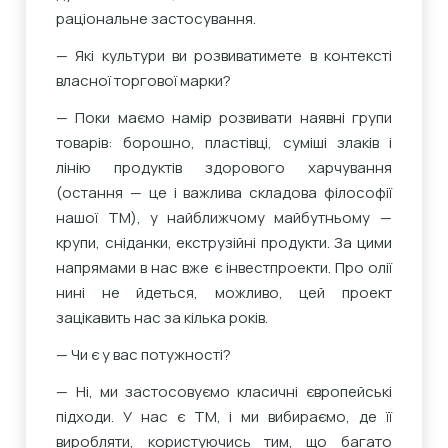
раціональне застосування.
— Які культури ви розвиватимете в контексті
власної торгової марки?
— Поки маємо намір розвивати наявні групи
товарів: борошно, пластівці, суміші злаків і
лінію продуктів здорового харчування
(остання — це і важлива складова філософії
нашої ТМ), у найближчому майбутньому —
крупи, сніданки, екструзійні продукти. За цими
напрямами в нас вже є інвестпроекти. Про олії
нині не йдеться, можливо, цей проект
зацікавить нас за кілька років.
— Чи є у вас потужності?
— Ні, ми застосовуємо класичні європейські
підходи. У нас є ТМ, і ми вибираємо, де її
виробляти, користуючись тим, що багато