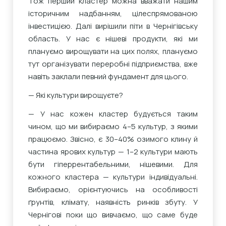
Тож перший кластер можна вважати нашим
історичним надбанням, цілеспрямованою
інвестицією. Далі вирішили піти в Чернігівську
область. У нас є нішеві продукти, які ми
плануємо вирощувати на цих полях, плануємо
тут організувати переробні підприємства, вже
навіть заклали певний фундамент для цього.
— Які культури вирощуєте?
— У нас кожен кластер будується таким
чином, що ми вибираємо 4–5 культур, з якими
працюємо. Звісно, є 30–40% озимого клину й
частина ярових культур — 1–2 культури мають
бути гіперрентабельними, нішевими. Для
кожного кластера — культури індивідуальні.
Вибираємо, орієнтуючись на особливості
ґрунтів, клімату, наявність ринків збуту. У
Чернігові поки що вивчаємо, що саме буде