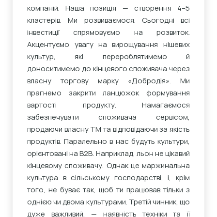
компаній. Наша позиція — створення 4–5
кластерів. Ми розвиваємося. Сьогодні всі
інвестиції спрямовуємо на розвиток.
Акцентуємо увагу на вирощування нішевих
культур, які перероблятимемо й
доноситимемо до кінцевого споживача через
власну торгову марку «Добродія». Ми
прагнемо закрити ланцюжок формування
вартості продукту. Намагаємося
забезпечувати споживача сервісом,
продаючи власну ТМ та відповідаючи за якість
продуктів. Паралельно в нас будуть культури,
орієнтовані на В2В. Наприклад, льон не цікавий
кінцевому споживачу. Однак це маржинальна
культура в сільському господарстві, і, крім
того, не буває так, щоб ти працював тільки з
однією чи двома культурами. Третій чинник, що
дуже важливий, — наявність техніки та її