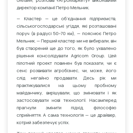
онлайн, розповів «АгроМаркету» виконавчий
директор компанії Петро Мельник.
— Кластер — це об’єднання підприємств,
сільськогосподарські угіддя, які розташовані
поруч (в радіусі 50–70 км), — пояснює Петро
Мельник. — Перший кластер ми не вибирали, він
був створений ще до того, як було ухвалено
рішення консолідувати Agricom Group. Цей
пілотний проект повинен був показати, чи є
сенс розвивати агробізнес, чи, може, його
слід негайно продавати. Десь рік ми
практикувалися на цьому пробному
майданчику, вирішували, що змінювати і як
застосовувати нові технології. Насамперед
прагнули змінити підхід, філософію
сприйняття. А сама технологія — це драйвер,
котрий забезпечує успіх.