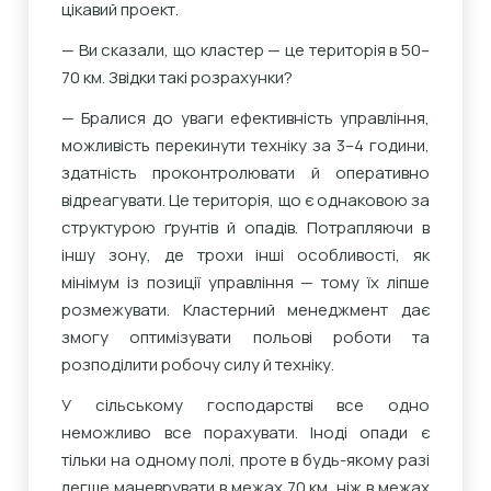
цікавий проект.
— Ви сказали, що кластер — це територія в 50–
70 км. Звідки такі розрахунки?
— Бралися до уваги ефективність управління,
можливість перекинути техніку за 3–4 години,
здатність проконтролювати й оперативно
відреагувати. Це територія, що є однаковою за
структурою ґрунтів й опадів. Потрапляючи в
іншу зону, де трохи інші особливості, як
мінімум із позиції управління — тому їх ліпше
розмежувати. Кластерний менеджмент дає
змогу оптимізувати польові роботи та
розподілити робочу силу й техніку.
У сільському господарстві все одно
неможливо все порахувати. Іноді опади є
тільки на одному полі, проте в будь-якому разі
легше маневрувати в межах 70 км, ніж в межах