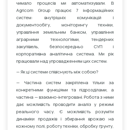
чимало процесів ми автоматизували. В
Agricom Group працює 7 інформаційних
систем: внутрішніх комунікацій і
документообігу, моніторингу техніки,
управління земельним банком, управління
аграрними технологіями, тендерних
закупівель, безпосередньо СУП і
корпоративна аналітична система. Ми рік
працювали над упровадженням цих систем.
— Як ці системи співіснують між собою?
— Частина систем закріплена тільки за
конкретними функціями та підрозділами, а
частина — взаємно-інтегровані. Робота з ними
дає можливість проводити аналіз у режимі
реального часу. Є можливість розуміти
динаміки продажів і збирання врожаю на
кожному полі, роботу техніки, обробку ґрунту,