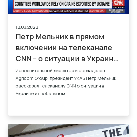
12.03.2022
Петр Мельник в прямом
включении на телеканале
CNN – о ситуации в Украине
и на глобальном
Исполнительный директор и совладелец
Agricom Group, президент УКАБ Петр Мельник
продуктовом рынке
рассказал телеканалу CNN о ситуации в
Украине и глобальном...