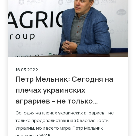
16.03.2022
Петр Мельник: Сегодня на
плечах украинских
аграриев – не только
продовольственная
Сегодня на плечах украинских аграриев – не
только продовольственная безопасность
безопасность Украины, но и
Украины, но и всего мира. Петр Мельник,
всего мира
президент УКАБ...