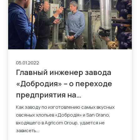
05.01.2022
Главный инженер завода
«Добродия» – о переходе
предприятия на
альтернативную энергию
Как заводу по изготовлению самых вкусных
овсяных хлопьев «Добродія» и San Grano,
входящего в Agricom Group, удается не
зависеть...