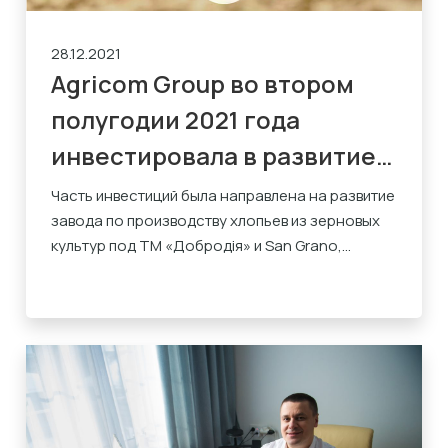
28.12.2021
Agricom Group во втором
полугодии 2021 года
инвестировала в развитие
бизнеса около $2 млн
Часть инвестиций была направлена на развитие
завода по производству хлопьев из зерновых
культур под ТМ «Добродія» и San Grano,...