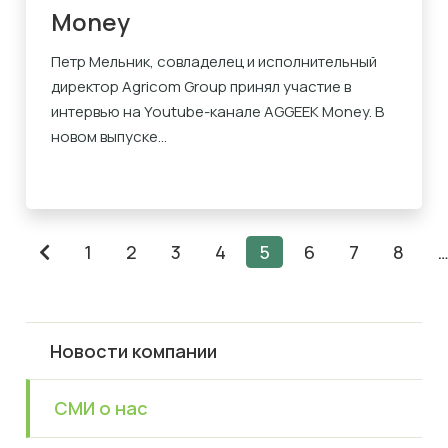
Money
Петр Мельник, совладелец и исполнительный
директор Agricom Group принял участие в
интервью на Youtube-канале AGGEEK Money. В
новом выпуске...
1
2
3
4
5
6
7
8
Новости компании
СМИ о нас