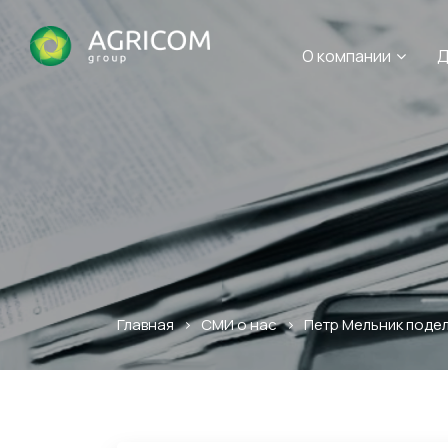
О компании
Д
Главная
>
СМИ о нас
>
Петр Мельник подел