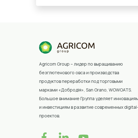
Agricom Group – лидер по выращиванию
безглютенового овса и производства
продуктов переработки под торговыми
марками «Добродія»
, San Grano, WOWOATS
.
Большое внимание Группа уделяет инновация
и инвестициям в развитие современных digital
проектов.