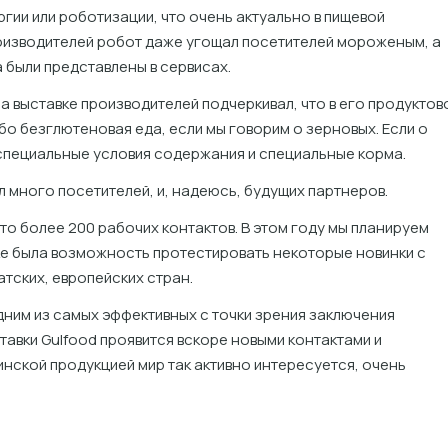
ергии или роботизации, что очень актуально в пищевой
оизводителей робот даже угощал посетителей мороженым, а
 были представлены в сервисах.
а выставке производителей подчеркивал, что в его продуктов
бо безглютеновая еда, если мы говорим о зерновых. Если о
 специальные условия содержания и специальные корма.
л много посетителей, и, надеюсь, будущих партнеров.
это более 200 рабочих контактов. В этом году мы планируем
ке была возможность протестировать некоторые новинки с
атских, европейских стран.
дним из самых эффективных с точки зрения заключения
тавки Gulfood проявится вскоре новыми контактами и
аинской продукцией мир так активно интересуется, очень