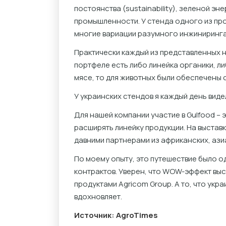
постоянства (sustainability), зеленой эн
промышленности. У стенда одного из пр
многие вариации разумного инжиниринга
Практически каждый из представленных н
портфеле есть либо линейка органики, ли
мясе, то для животных были обеспечены
У украинских стендов я каждый день виде
Для нашей компании участие в Gulfood – 
расширять линейку продукции. На выстав
давними партнерами из африканских, ази
По моему опыту, это путешествие было о
контрактов. Уверен, что WOW-эффект выс
продуктами Agricom Group. А то, что укр
вдохновляет.
Источник: AgroTimes