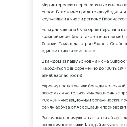
Мир интересуют перспективные инноваци
спрос. В этом мне предстояло убедиться
крупнейшей в мире и регионе Персидског
Если раньше она была ориентирована в о
крайней мере, было такое впечатление),
Японии, Таиланда, стран Европы. Особе
едином стиле и символике.
В каждом из павильонов – а их на Gulfood
находиться одновременно до 100 тысяч ч
эпидбезопасности).
Украину представляли бренды молочной,
злаковых и не только. Инновационные пр
«Самый инновационный органический про
семян арбуза от Ассоциации производит
Рыночные преимущества – это и об эффект
экологичности пищи. Каждый из участник