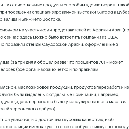
и – и отечественные продукты способны удовлетворить тако
 при посещении специализированной выставки Gulfood в Дубае
о залива и Ближнего Востока.
сновном на участников и представителей из Африки и Азии (п
 то сейчас здесь можно было встретить компании из США,
нно поразили стенды Саудовской Аравии, оформленные в
 уйма (за три дня я обошел разве что процентов 70) – может
еловек (все организовано четко и по правилам
 мясной, масложировой продукции, продуктов переработки из
одукты были выделены в отдельные номинации, например,
дукт» (здесь первенство было у капсулированного масла из
елей херсонского арбуза).
ной упаковке, и о достойных вкусовых качествах, и об
ов экспозиции имел какую-то свою особую «фишку» по поводу