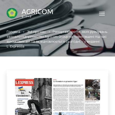
Головна
>
ЗМІ про нас
>
Репортаж про те, яких руйнувань
зазнало підприємство Agricom Group на Чернігівщині під час
військових дій та як відновлюється сьогодні, – у виданні
L`Expressa