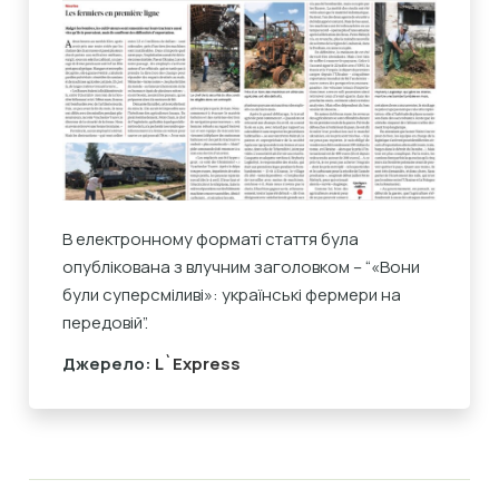
В електронному форматі стаття була
опублікована з влучним заголовком – “«Вони
були суперсміливі»: українські фермери на
передовій”.
Джерело:
L`Express