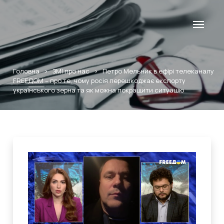
Головна
>
ЗМІ про нас
>
Петро Мельник в ефірі телеканалу
FREEДOM – про те, чому росія перешкоджає експорту
українського зерна та як можна покращити ситуацію