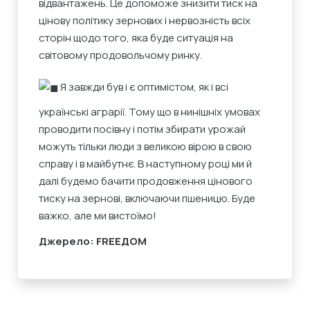
відвантажень. Це допоможе знизити тиск на
цінову політику зернових і нервозність всіх
сторін щодо того, яка буде ситуація на
світовому продовольчому ринку.
Я завжди був і є оптимістом, як і всі
українські аграрії. Тому що в нинішніх умовах
проводити посівну і потім збирати урожай
можуть тільки люди з великою вірою в свою
справу і в майбутнє. В наступному році ми й
далі будемо бачити продовження цінового
тиску на зернові, включаючи пшеницю. Буде
важко, але ми вистоїмо!
Джерело:
FREEДOM