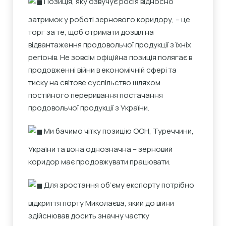
Позиція, яку озвучує росія відносно
затримок у роботі зернового коридору, – це
торг за те, щоб отримати дозвіл на
відвантаження продовольчої продукції з їхніх
регіонів. Не зовсім офіційна позиція полягає в
продовженні війни в економічній сфері та
тиску на світове суспільство шляхом
постійного переривання постачання
продовольчої продукції з України.
Ми бачимо чітку позицію ООН, Туреччини,
України та вона однозначна – зерновий
коридор має продовжувати працювати.
Для зростання об’єму експорту потрібно
відкриття порту Миколаєва, який до війни
здійснював досить значну частку