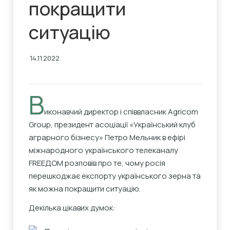
покращити
ситуацію
14.11.2022
В
иконавчий директор і співвласник Agricom
Group, президент асоціації «Український клуб
аграрного бізнесу»
Петро Мельник
в ефірі
міжнародного українського телеканалу
FREEДOM розповів про те, чому росія
перешкоджає експорту українського зерна та
як можна покращити ситуацію.
Декілька цікавих думок: