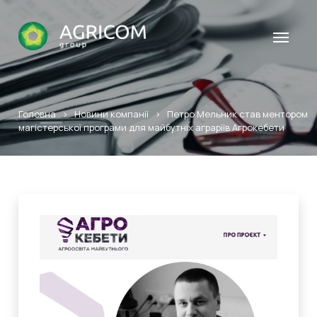
Головна
>
Новини компанії
>
Петро Мельник став ментором
магістерської програми для майбутніх аграріїв Агрокебети