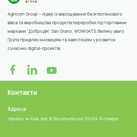
Agricom Group –
лідер із вирощування безглютенового
вівса та виробництва продуктів переробки
під торговими
марками “Добродія”, San Grano, WOWOATS
.
Велику увагу
Група приділяє інноваціям та інвестиціям у розвиток
сучасних digital-проектів.
Контакти
Адреса
Україна, м. Київ, вул. В. Васильківська, 62/64, 6 поверх