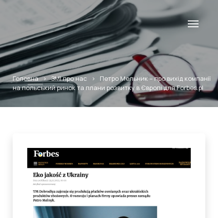
Головна
>
ЗМІ про нас
>
Петро Мельник – про вихід компанії
на польський ринок та плани розвитку в Європі для Forbes.pl