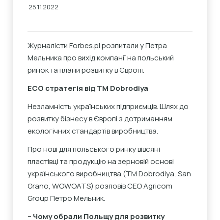
25.11.2022
Журналісти Forbes.pl розпитали у Петра
Мельника про вихід компанії на польський
ринок та плани розвитку в Європі.
ECO
стратегія від ТМ
Dobrodiya
Незламність українських підприємців. Шлях до
розвитку бізнесу в Європі з дотриманням
екологічних стандартів виробництва.
Про нові для польського ринку вівсяні
пластівці та продукцію на зерновій основі
українського виробництва (TM Dobrodiya, San
Grano, WOWOATS) розповів CEO Agricom
Group Петро Мельник.
– Чому обрали Польщу для розвитку