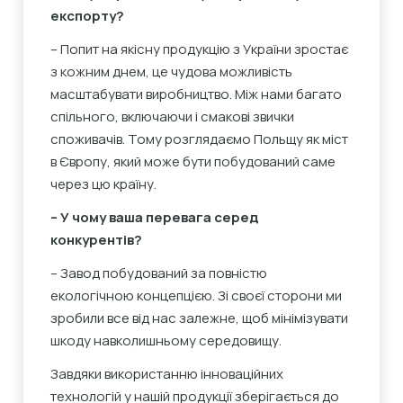
експорту?
– Попит на якісну продукцію з України зростає
з кожним днем, це чудова можливість
масштабувати виробництво. Між нами багато
спільного, включаючи і смакові звички
споживачів. Тому розглядаємо Польщу як міст
в Європу, який може бути побудований саме
через цю країну.
– У
чому ваша перевага серед
конкурентів?
– Завод побудований за повністю
екологічною концепцією. Зі своєї сторони ми
зробили все від нас залежне, щоб мінімізувати
шкоду навколишньому середовищу.
Завдяки використанню інноваційних
технологій у нашій продукції зберігається до