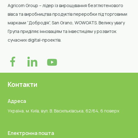
Agricom Group –
лідер із вирощування безглютенового
вівса та виробництва продуктів переробки
під торговими
марками “Добродія”, San Grano, WOWOATS
.
Велику увагу
Група приділяє інноваціям та інвестиціям у розвиток
сучасних digital-проектів.
Контакти
Адреса
Україна, м. Київ, вул. В. Васильківська, 62/64, 6 поверх
Електронна пошта