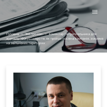
Головна
>
ЗМІ про нас
>
Коментар Петра Мельника для
журналу “Фокус” – про те, як пройде посівна кампанія, зокрема
на звільнених територіях