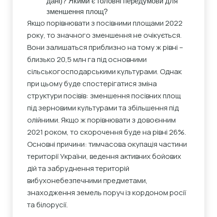
дані)? Якими є головні передумови для
зменшення площ?
Якщо порівнювати з посівними площами 2022
року, то значного зменшення не очікується.
Вони залишаться приблизно на тому ж рівні –
близько 20,5 млн га під основними
сільськогосподарськими культурами. Однак
при цьому буде спостерігатися зміна
структури посівів: зменшення посівних площ
під зерновими культурами та збільшення під
олійними. Якщо ж порівнювати з довоєнним
2021 роком, то скорочення буде на рівні 26%.
Основні причини: тимчасова окупація частини
території України, ведення активних бойових
дій та забруднення територій
вибухонебезпечними предметами,
знаходження земель поруч із кордоном росії
та білорусії.