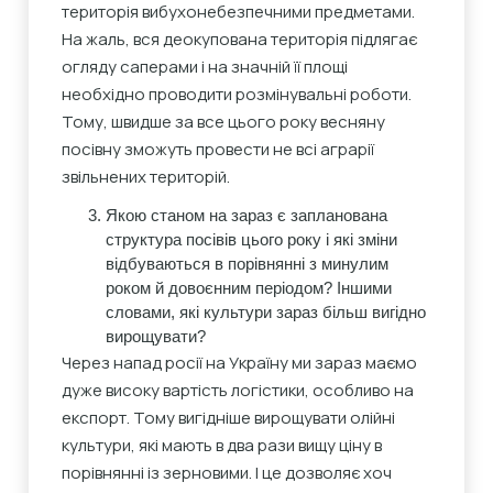
територія вибухонебезпечними предметами.
На жаль, вся деокупована територія підлягає
огляду саперами і на значній її площі
необхідно проводити розмінувальні роботи.
Тому, швидше за все цього року весняну
посівну зможуть провести не всі аграрії
звільнених територій.
Якою станом на зараз є запланована
структура посівів цього року і які зміни
відбуваються в порівнянні з минулим
роком й довоєнним періодом? Іншими
словами, які культури зараз більш вигідно
вирощувати?
Через напад росії на Україну ми зараз маємо
дуже високу вартість логістики, особливо на
експорт. Тому вигідніше вирощувати олійні
культури, які мають в два рази вищу ціну в
порівнянні із зерновими. І це дозволяє хоч