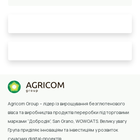
Agricom Group –
лідер із вирощування безглютенового
вівса та виробництва продуктів переробки
під торговими
марками “Добродія”, San Grano, WOWOATS
.
Велику увагу
Група приділяє інноваціям та інвестиціям у розвиток
сучасних digital-проектів.