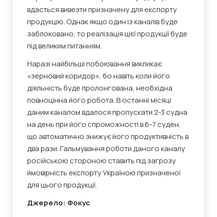
вдасться вивезти призначену для експорту
продукцію. Однак якщо один із каналів буде
заблоковано, то реалізація цієї продукції буде
під великим питанням.
Наразі найбільші побоювання викликає
«зерновий коридор», бо навіть коли його
діяльність буде пролонгована, необхідна
повноцінна його робота. В останні місяці
даним каналом вдалося пропускати 2-3 судна
на день при його спроможності в 6-7 суден,
що автоматично знижує його продуктивність в
два рази. Гальмування роботи даного каналу
російською стороною ставить під загрозу
ймовірність експорту Україною призначеної
для цього продукції.
Джерело: Фокус