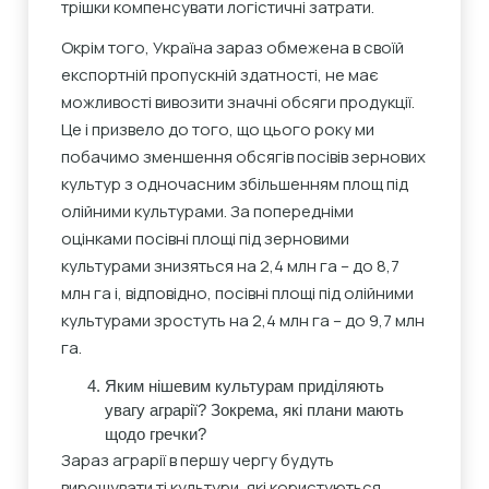
трішки компенсувати логістичні затрати.
Окрім того, Україна зараз обмежена в своїй
експортній пропускній здатності, не має
можливості вивозити значні обсяги продукції.
Це і призвело до того, що цього року ми
побачимо зменшення обсягів посівів зернових
культур з одночасним збільшенням площ під
олійними культурами. За попередніми
оцінками посівні площі під зерновими
культурами знизяться на 2,4 млн га – до 8,7
млн га і, відповідно, посівні площі під олійними
культурами зростуть на 2,4 млн га – до 9,7 млн
га.
Яким нішевим культурам приділяють
увагу аграрії? Зокрема, які плани мають
щодо гречки?
Зараз аграрії в першу чергу будуть
вирощувати ті культури, які користуються