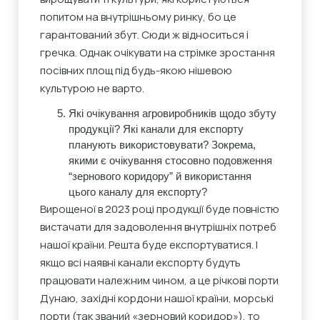
попитом на внутрішньому ринку, бо це
гарантований збут. Сюди ж відноситься і
гречка. Однак очікувати на стрімке зростання
посівних площ під будь-якою нішевою
культурою не варто.
Які очікування агровиробників щодо збуту
продукції? Які канали для експорту
планують використовувати? Зокрема,
якими є очікування стосовно подовження
“зернового коридору” й використання
цього каналу для експорту?
Вирощеної в 2023 році продукції буде повністю
вистачати для задоволення внутрішніх потреб
нашої країни. Решта буде експортуватися. І
якщо всі наявні канали експорту будуть
працювати належним чином, а це річкові порти
Дунаю, західні кордони нашої країни, морські
порти (так званий «зерновий коридор»), то