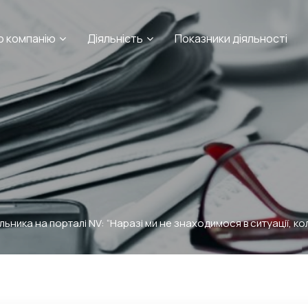
о компанію
Діяльність
Показники діяльності
ьника на порталі NV: “Наразі ми не знаходимося в ситуації, ко