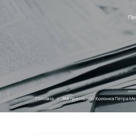
Пр
Головна
>
ЗМІ про нас
>
Колонка Петра Мел