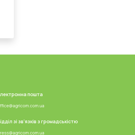
Електронна пошта
ffice@agricom.com.ua
ідділ зі зв'язків з громадськістю
ress@agricom.com.ua