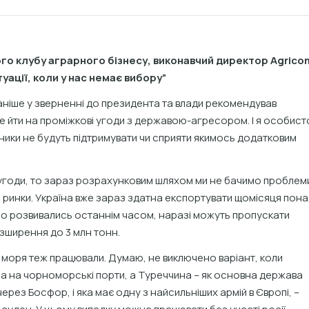
го клубу аграрного бізнесу, виконавчий директор Agrico
уації, коли у нас немає вибору”
аніше у зверненні до президента та влади рекомендував
 не йти на проміжкові угоди з державою-агресором. І я особист
вники не будуть підтримувати чи сприяти якимось додатковим
ї угоди, то зараз розрахунковим шляхом ми не бачимо проблем
і ринки. Україна вже зараз здатна експортувати щомісяця пон
вно розвивались останнім часом, наразі можуть пропускати
зширення до 3 млн тонн.
 моря теж працювали. Думаю, не виключено варіант, коли
дна на чорноморські порти, а Туреччина – як основна держава
ерез Босфор, і яка має одну з найсильніших армій в Європі, –