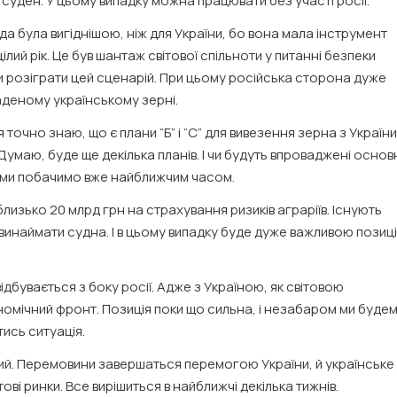
уден. У цьому випадку можна працювати без участі росії.
а була вигіднішою, ніж для України, бо вона мала інструмент
ий рік. Це був шантаж світової спільноти у питанні безпеки
и розіграти цей сценарій. При цьому російська сторона дуже
раденому українському зерні.
я точно знаю, що є плани “Б” і “С” для вивезення зерна з України
маю, буде ще декілька планів. І чи будуть впроваджені основ
, ми побачимо вже найближчим часом.
близько 20 млрд грн на страхування ризиків аграріїв. Існують
ві винаймати судна. І в цьому випадку буде дуже важливою позиц
ідбувається з боку росії. Адже з Україною, як світовою
ономічний фронт. Позиція поки що сильна, і незабаром ми буде
тись ситуація.
й. Перемовини завершаться перемогою України, й українське
ові ринки. Все вирішиться в найближчі декілька тижнів.