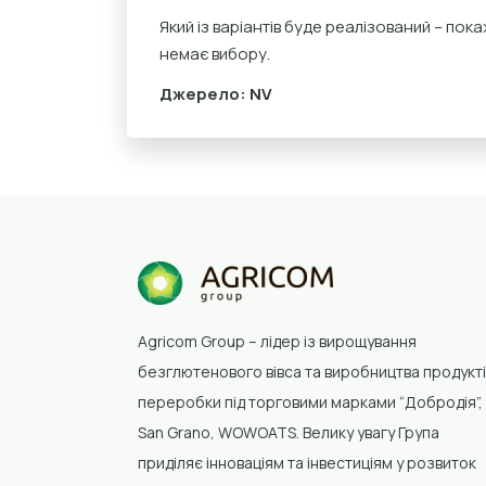
Який із варіантів буде реалізований – пока
немає вибору.
Джерело:
NV
Agricom Group –
лідер із вирощування
безглютенового вівса та виробництва продукті
переробки
під торговими марками “Добродія”,
San Grano, WOWOATS
.
Велику увагу Група
приділяє інноваціям та інвестиціям у розвиток