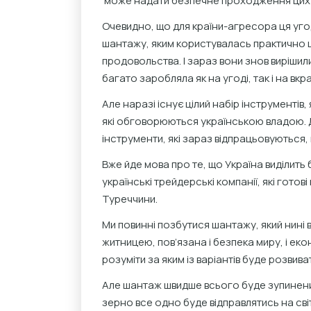
може надати безпечне проходження цих с
Очевидно, що для країни-агресора ця угод
шантажу, яким користувалась практично ціл
продовольства. І зараз вони знов вирішил
багато заробляла як на угоді, так і на вк
Але наразі існує цілий набір інструментів, 
які обговорюються українською владою. Ду
інструменти, які зараз відпрацьовуються
Вже йде мова про те, що Україна виділить 
українські трейдерські компанії, які гото
Туреччини.
Ми повинні позбутися шантажу, який нині в
житницею, пов’язана і безпека миру, і ек
розуміти за яким із варіантів буде розвива
Але шантаж швидше всього буде зупинени
зерно все одно буде відправлятись на світ