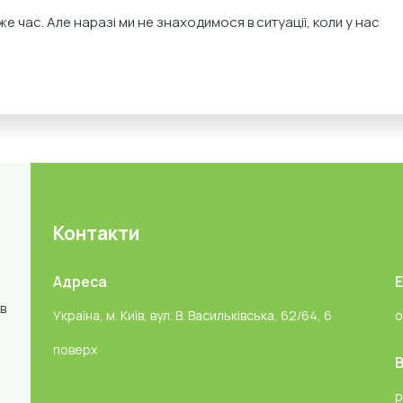
же час. Але наразі ми не знаходимося в ситуації, коли у нас
Контакти
Адреса
в
Україна, м. Київ, вул. В. Васильківська, 62/64, 6
o
поверх
В
p