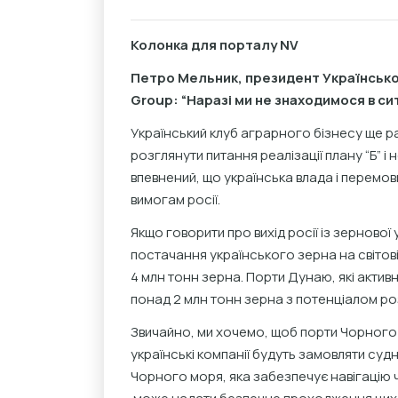
Колонка для порталу NV
Петро Мельник, президент Українсько
Group:
“
Наразі ми не знаходимося в сит
Український клуб аграрного бізнесу ще р
розглянути питання реалізації плану “Б” і
впевнений, що українська влада і перемо
вимогам росії.
Якщо говорити про вихід росії із зерново
постачання українського зерна на світов
4 млн тонн зерна. Порти Дунаю, які акти
понад 2 млн тонн зерна з потенціалом ро
Звичайно, ми хочемо, щоб порти Чорного
українські компанії будуть замовляти су
Чорного моря, яка забезпечує навігацію ч