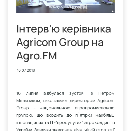
Інтерв’ю керівника
Agricom Group на
Agro.FM
16.07.2018
16 липня відбулася зустріч із Петром
Мельником, виконавчим директором Agricom
Group – національною агропромисловою
групою, що входить до п`ятірки найбільш
інноваційних та IT-“просунутих” агрохолдингів
України. Завдяки зваженим діям, чіткій стратегії