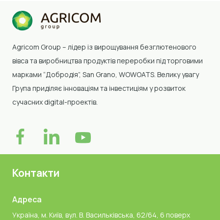
Agricom Group –
лідер із вирощування безглютенового
вівса та виробництва продуктів переробки
під торговими
марками “Добродія”, San Grano, WOWOATS
.
Велику увагу
Група приділяє інноваціям та інвестиціям у розвиток
сучасних digital-проектів.
Контакти
Адреса
Україна, м. Київ, вул. В. Васильківська, 62/64, 6 поверх