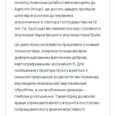
початку повномасштабної війни входило до
Agricom Group), де досить швидко пройшов
шлях від агронома до керівника
агрономічного сектору господарства на 12
тис. га. Сьогодні він займає посаду головного
агронома Чернігівського агрокластера Групи.
Це дало йому можливість працювати з новими
технологіями, зокрема точним висівом,
диференційованим внесенням добрив і
картографуванням урожайності. Для
поліпшення структури ґрунту в регіоні з
низькою природною родючістю він і команда
впровадили мінімальний і вертикальний
обробітки, а на проблемних ділянках –
глибоке розпушення. Такий підхід дозволяє
краще утримувати вологу в ґрунті й поступово
покращувати його фізичні властивості.