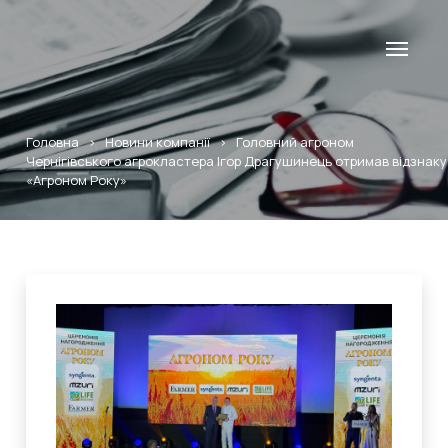
Головна
>
Новини компанії
>
Головний агроном
Чернігівського агрокластера Ігор Драгушинець отримав відзнаку
«Агроном Року»