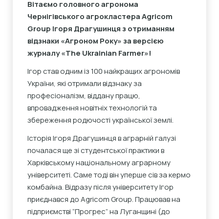
Вітаємо головного агронома
Чернігівського агрокластера Agricom
Group Ігоря Драгушинця з отриманням
відзнаки «Агроном Року» за версією
журналу «The Ukrainian Farmer»!
Ігор став одним із 100 найкращих агрономів
України, які отримали відзнаку за
професіоналізм, віддану працю,
впровадження новітніх технологій та
збереження родючості української землі.
Історія Ігоря Драгушинця в аграрній галузі
почалася ще зі студентської практики в
Харківському національному аграрному
університеті. Саме тоді він уперше сів за кермо
комбайна. Відразу після університету Ігор
приєднався до Agricom Group. Працював на
підприємстві “Прогрес” на Луганщині (до