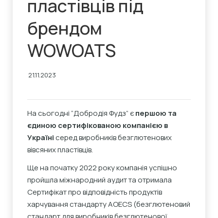
пластівців під
брендом
WOWOATS
21.11.2023
На сьогодні “Добродія Фудз” є
першою та
єдиною сертифікованою компанією в
Україні
серед виробників безглютенових
вівсяних пластівців.
Ще на початку 2022 року компанія успішно
пройшла міжнародний аудит та отримала
Сертифікат про відповідність продуктів
харчування стандарту AOECS (безглютеновий
стандарт для виробників безглютенової