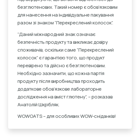
безглютенових. Такий номер є обов’язковим
для нанесення на індивідуальне пакування
разом зі знаком “Перекреслений колосок”.
“Даний міжнародний знак означає
безпечність продукту та викликає довіру
споживачів, оскільки саме “Перекреслений
колосок” є гарантією того, що продукт
перевірено та дійсно є безглютеновим.
Необхідно зазначити, що кожна партія
продукту після виробництва проходить
додаткове обов’язкове лабораторне
дослідження на вміст глютену”, – розказав
Анатолій Шкрібляк.
WOWOATS – для особливих WOW-сніданків!