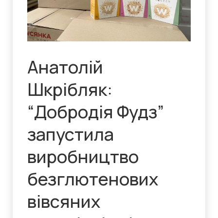
Анатолій
Шкрібляк:
“Добродія Фудз”
запустила
виробництво
безглютенових
вівсяних