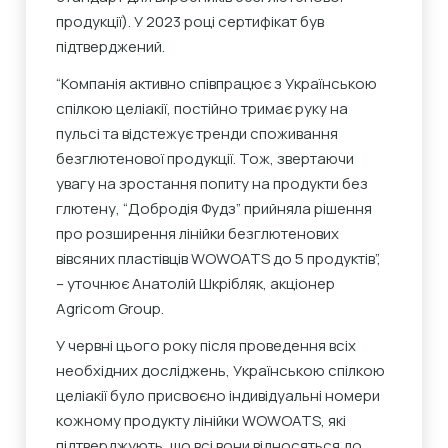
продукції). У 2023 році сертифікат був
підтверджений.
“Компанія активно співпрацює з Українською
спілкою целіакії, постійно тримає руку на
пульсі та відстежує тренди споживання
безглютенової продукції. Тож, звертаючи
увагу на зростання попиту на продукти без
глютену, “Добродія Фудз” прийняла рішення
про розширення лінійки безглютенових
вівсяних пластівців WOWOATS до 5 продуктів”,
– уточнює Анатолій Шкрібляк, акціонер
Agricom Group.
У червні цього року після проведення всіх
необхідних досліджень, Українською спілкою
целіакії було присвоєно індивідуальні номери
кожному продукту лінійки WOWOATS, які
підтверджують, що всі вони відносяться до