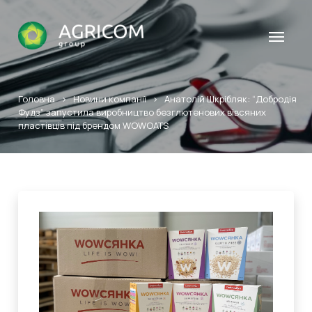
Головна
>
Новини компанії
>
Анатолій Шкрібляк: “Добродія
Фудз” запустила виробництво безглютенових вівсяних
пластівців під брендом WOWOATS