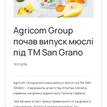
Agricom Group
почав випуск мюслі
під ТМ San Grano
10.11.2016
Agricom Group розпочала випуск мюслі під ТМ SAN
GRANO – повідомила агентству Interfax-Ukraine
керівник напрямку маркетингу Галина Горбань.
“Ми бачимо в світі тренд правильного й здорового
харчування. Знайти в Україні продукти, які