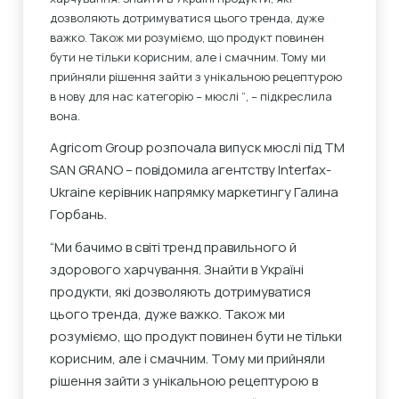
дозволяють дотримуватися цього тренда, дуже
важко. Також ми розуміємо, що продукт повинен
бути не тільки корисним, але і смачним. Тому ми
прийняли рішення зайти з унікальною рецептурою
в нову для нас категорію – мюслі “, – підкреслила
вона.
Agricom Group розпочала випуск мюслі під ТМ
SAN GRANO – повідомила агентству Interfax-
Ukraine керівник напрямку маркетингу Галина
Горбань.
“Ми бачимо в світі тренд правильного й
здорового харчування. Знайти в Україні
продукти, які дозволяють дотримуватися
цього тренда, дуже важко. Також ми
розуміємо, що продукт повинен бути не тільки
корисним, але і смачним. Тому ми прийняли
рішення зайти з унікальною рецептурою в