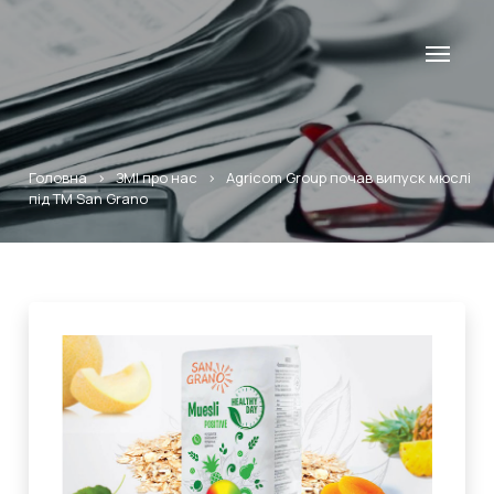
Головна
>
ЗМІ про нас
>
Agricom Group почав випуск мюслі
під ТМ San Grano