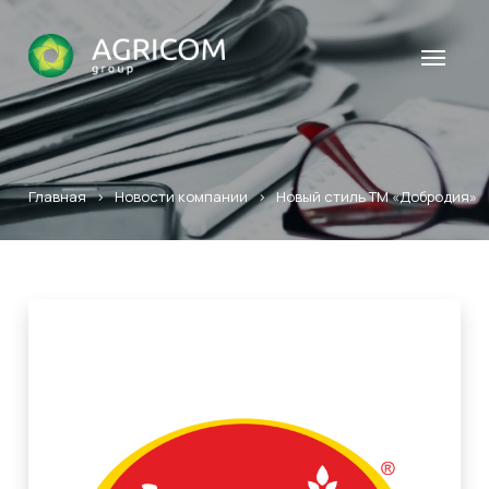
Главная
>
Новости компании
>
Новый стиль ТМ «Добродия»