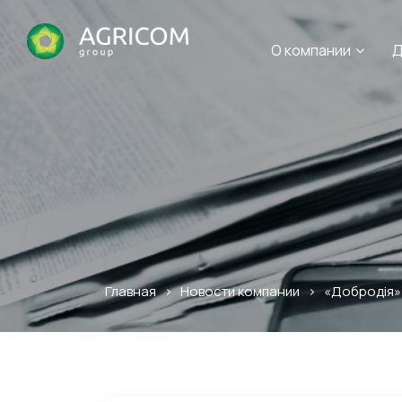
О компании
Д
Главная
>
Новости компании
>
«Добродія»