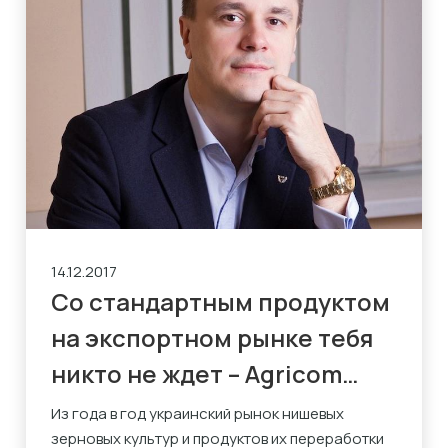
14.12.2017
Со стандартным продуктом
на экспортном рынке тебя
никто не ждет – Agricom
Group
Из года в год украинский рынок нишевых
зерновых культур и продуктов их переработки