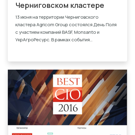
Черниговском кластере
13 июня на территории Черниговского
кластера Agricom Group состоялся День Поля
с участием компаний BASF, Monsanto и
УкрАгроРесурс. В рамках события...