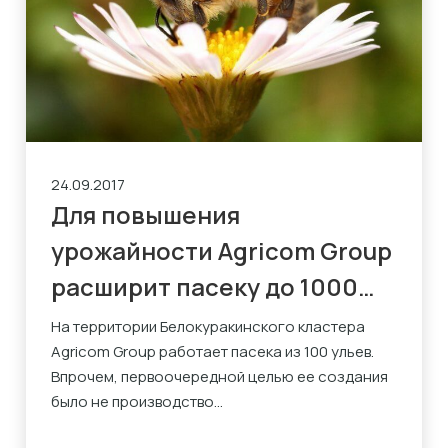
24.09.2017
Для повышения
урожайности Agricom Group
расширит пасеку до 1000
ульев
На территории Белокуракинского кластера
Agricom Group работает пасека из 100 ульев.
Впрочем, первоочередной целью ее создания
было не производство...