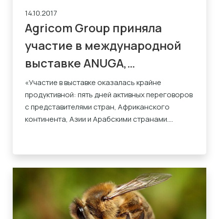
14.10.2017
Agricom Group приняла
участие в международной
выставке ANUGA,
проходившей 7-11 октября
«Участие в выставке оказалась крайне
продуктивной: пять дней активных переговоров
2017 в Кёльне
с представителями стран, Африканского
континента, Азии и Арабскими странами....