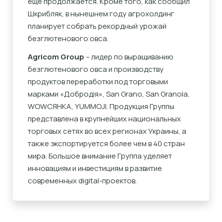
еще продолжается. Кроме того, как сообщил
Шкрибляк, в нынешнем году агрохолдинг
планирует собрать рекордный урожай
безглютенового овса.
Agricom Group
– лидер по выращиванию
безглютенового овса и производству
продуктов переработки под торговыми
марками «Добродія», San Grano, San Granola,
WОWСЯНКА, YUMMOJI. Продукция Группы
представлена в крупнейших национальных
торговых сетях во всех регионах Украины, а
также экспортируется более чем в 40 стран
мира. Большое внимание Группа уделяет
инновациям и инвестициям в развитие
современных digital-проектов.