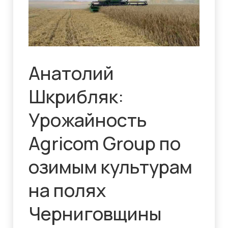
Анатолий
Шкрибляк:
Урожайность
Agricom Group по
озимым культурам
на полях
Черниговщины