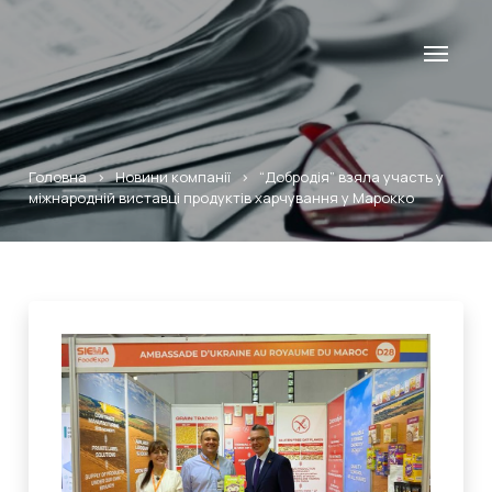
Головна
>
Новини компанії
>
“Добродія” взяла участь у
міжнародній виставці продуктів харчування у Марокко