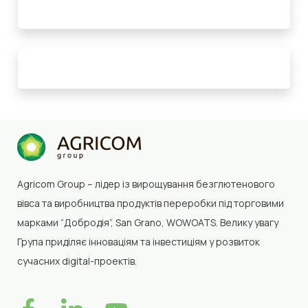
Agricom Group –
лідер із вирощування безглютенового
вівса та виробництва продуктів переробки
під торговими
марками “Добродія”, San Grano, WOWOATS
.
Велику увагу
Група приділяє інноваціям та інвестиціям у розвиток
сучасних digital-проектів.